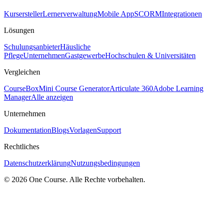
Kursersteller
Lernerverwaltung
Mobile App
SCORM
Integrationen
Lösungen
Schulungsanbieter
Häusliche
Pflege
Unternehmen
Gastgewerbe
Hochschulen & Universitäten
Vergleichen
CourseBox
Mini Course Generator
Articulate 360
Adobe Learning
Manager
Alle anzeigen
Unternehmen
Dokumentation
Blogs
Vorlagen
Support
Rechtliches
Datenschutzerklärung
Nutzungsbedingungen
© 2026 One Course. Alle Rechte vorbehalten.