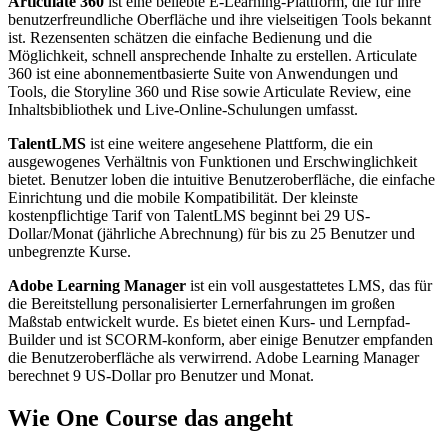
Articulate 360
ist eine beliebte E-Learning-Plattform, die für ihre
benutzerfreundliche Oberfläche und ihre vielseitigen Tools bekannt
ist. Rezensenten schätzen die einfache Bedienung und die
Möglichkeit, schnell ansprechende Inhalte zu erstellen. Articulate
360 ist eine abonnementbasierte Suite von Anwendungen und
Tools, die Storyline 360 und Rise sowie Articulate Review, eine
Inhaltsbibliothek und Live-Online-Schulungen umfasst.
TalentLMS
ist eine weitere angesehene Plattform, die ein
ausgewogenes Verhältnis von Funktionen und Erschwinglichkeit
bietet. Benutzer loben die intuitive Benutzeroberfläche, die einfache
Einrichtung und die mobile Kompatibilität. Der kleinste
kostenpflichtige Tarif von TalentLMS beginnt bei 29 US-
Dollar/Monat (jährliche Abrechnung) für bis zu 25 Benutzer und
unbegrenzte Kurse.
Adobe Learning Manager
ist ein voll ausgestattetes LMS, das für
die Bereitstellung personalisierter Lernerfahrungen im großen
Maßstab entwickelt wurde. Es bietet einen Kurs- und Lernpfad-
Builder und ist SCORM-konform, aber einige Benutzer empfanden
die Benutzeroberfläche als verwirrend. Adobe Learning Manager
berechnet 9 US-Dollar pro Benutzer und Monat.
Wie One Course das angeht