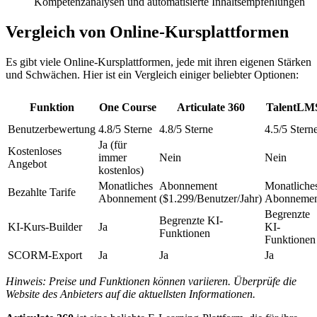
Kompetenzanalysen und automatisierte Inhaltsempfehlungen
Vergleich von Online-Kursplattformen
Es gibt viele Online-Kursplattformen, jede mit ihren eigenen Stärken
und Schwächen. Hier ist ein Vergleich einiger beliebter Optionen:
Funktion
One Course
Articulate 360
TalentLM
Benutzerbewertung
4.8/5 Sterne
4.8/5 Sterne
4.5/5 Stern
Ja (für
Kostenloses
immer
Nein
Nein
Angebot
kostenlos)
Monatliches
Abonnement
Monatliche
Bezahlte Tarife
Abonnement
($1.299/Benutzer/Jahr)
Abonnemen
Begrenzte
Begrenzte KI-
KI-Kurs-Builder
Ja
KI-
Funktionen
Funktionen
SCORM-Export
Ja
Ja
Ja
Hinweis: Preise und Funktionen können variieren. Überprüfe die
Website des Anbieters auf die aktuellsten Informationen.