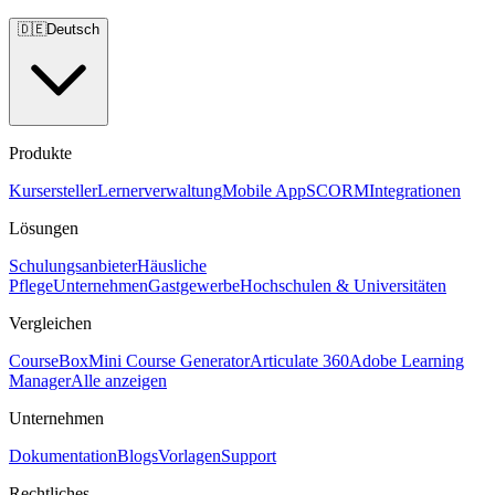
🇩🇪
Deutsch
Produkte
Kursersteller
Lernerverwaltung
Mobile App
SCORM
Integrationen
Lösungen
Schulungsanbieter
Häusliche
Pflege
Unternehmen
Gastgewerbe
Hochschulen & Universitäten
Vergleichen
CourseBox
Mini Course Generator
Articulate 360
Adobe Learning
Manager
Alle anzeigen
Unternehmen
Dokumentation
Blogs
Vorlagen
Support
Rechtliches