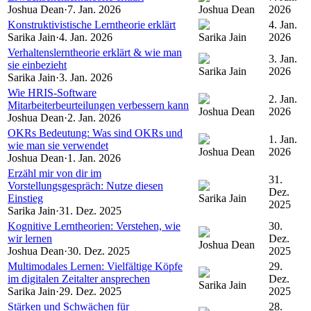
Joshua Dean
·
7. Jan. 2026
Joshua Dean
2026
Konstruktivistische Lerntheorie erklärt
4. Jan.
Sarika Jain
·
4. Jan. 2026
Sarika Jain
2026
Verhaltenslerntheorie erklärt & wie man
3. Jan.
sie einbezieht
Sarika Jain
2026
Sarika Jain
·
3. Jan. 2026
Wie HRIS-Software
2. Jan.
Mitarbeiterbeurteilungen verbessern kann
Joshua Dean
2026
Joshua Dean
·
2. Jan. 2026
OKRs Bedeutung: Was sind OKRs und
1. Jan.
wie man sie verwendet
Joshua Dean
2026
Joshua Dean
·
1. Jan. 2026
Erzähl mir von dir im
31.
Vorstellungsgespräch: Nutze diesen
Dez.
Einstieg
Sarika Jain
2025
Sarika Jain
·
31. Dez. 2025
Kognitive Lerntheorien: Verstehen, wie
30.
wir lernen
Dez.
Joshua Dean
Joshua Dean
·
30. Dez. 2025
2025
Multimodales Lernen: Vielfältige Köpfe
29.
im digitalen Zeitalter ansprechen
Dez.
Sarika Jain
Sarika Jain
·
29. Dez. 2025
2025
Stärken und Schwächen für
28.