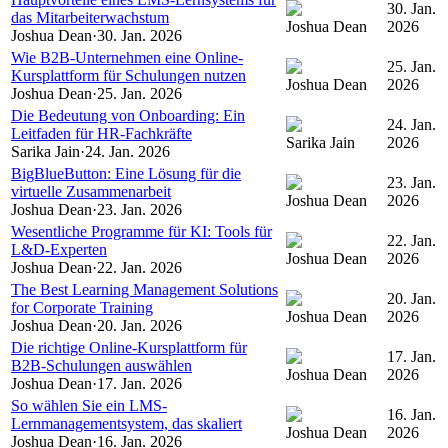
30. Jan.
das Mitarbeiterwachstum
Joshua Dean
2026
Joshua Dean
·
30. Jan. 2026
Wie B2B-Unternehmen eine Online-
25. Jan.
Kursplattform für Schulungen nutzen
Joshua Dean
2026
Joshua Dean
·
25. Jan. 2026
Die Bedeutung von Onboarding: Ein
24. Jan.
Leitfaden für HR-Fachkräfte
Sarika Jain
2026
Sarika Jain
·
24. Jan. 2026
BigBlueButton: Eine Lösung für die
23. Jan.
virtuelle Zusammenarbeit
Joshua Dean
2026
Joshua Dean
·
23. Jan. 2026
Wesentliche Programme für KI: Tools für
22. Jan.
L&D-Experten
Joshua Dean
2026
Joshua Dean
·
22. Jan. 2026
The Best Learning Management Solutions
20. Jan.
for Corporate Training
Joshua Dean
2026
Joshua Dean
·
20. Jan. 2026
Die richtige Online-Kursplattform für
17. Jan.
B2B-Schulungen auswählen
Joshua Dean
2026
Joshua Dean
·
17. Jan. 2026
So wählen Sie ein LMS-
16. Jan.
Lernmanagementsystem, das skaliert
Joshua Dean
2026
Joshua Dean
·
16. Jan. 2026