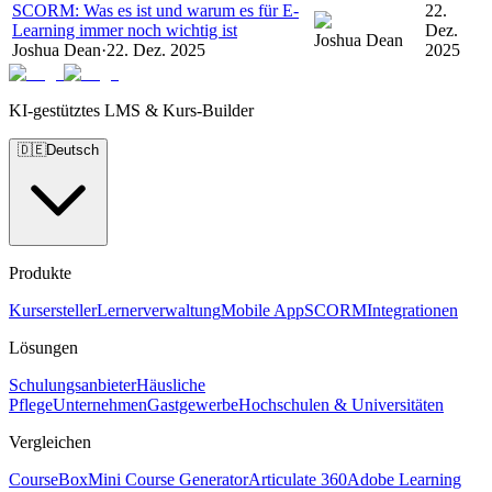
SCORM: Was es ist und warum es für E-
22.
Learning immer noch wichtig ist
Dez.
Joshua Dean
Joshua Dean
·
22. Dez. 2025
2025
KI-gestütztes LMS & Kurs-Builder
🇩🇪
Deutsch
Produkte
Kursersteller
Lernerverwaltung
Mobile App
SCORM
Integrationen
Lösungen
Schulungsanbieter
Häusliche
Pflege
Unternehmen
Gastgewerbe
Hochschulen & Universitäten
Vergleichen
CourseBox
Mini Course Generator
Articulate 360
Adobe Learning