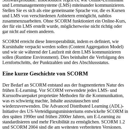
und Lernmanagementsysteme (LMS) miteinander kommunizieren.
Stellen Sie es sich als eine gemeinsame Sprache vor, die es Kursen
und LMS von verschiedenen Anbietern ermöglicht, nahtlos
zusammenzuarbeiten. Ohne SCORM funktioniert ein Online-Kurs,
der für ein LMS erstellt wurde, möglicherweise nicht richtig oder
gar nicht auf einem anderen.
SCORM erreicht diese Interoperabilität, indem es definiert, wie
Kursinhalte verpackt werden sollen (Content Aggregation Model)
und wie sie während der Laufzeit mit dem LMS kommunizieren
sollen (Runtime Environment). Dies beinhaltet die Verfolgung des
Lernfortschritts, der Punktzahlen und des Abschlussstatus.
Eine kurze Geschichte von SCORM
Der Bedarf an SCORM entstand aus der fragmentierten Natur des
frühen E-Learning. Vor SCORM verwendete jedes LMS- und
Kurssoftwarepaket proprietäre Methoden für die Kommunikation,
was es schwierig machte, Inhalte auszutauschen und
wiederzuverwenden. Die Advanced Distributed Learning (ADL)-
Initiative des US-Verteidigungsministeriums entwickelte SCORM in
den späten 1990er und frühen 2000er Jahren, um E-Learning zu
standardisieren und mehr Flexibilität zu ermöglichen. SCORM 1.2
und SCORM 2004 sind die am weitesten verbreiteten Versionen.