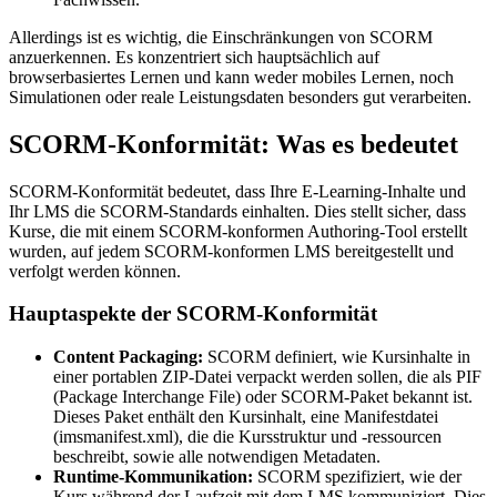
Allerdings ist es wichtig, die Einschränkungen von SCORM
anzuerkennen. Es konzentriert sich hauptsächlich auf
browserbasiertes Lernen und kann weder mobiles Lernen, noch
Simulationen oder reale Leistungsdaten besonders gut verarbeiten.
SCORM-Konformität: Was es bedeutet
SCORM-Konformität bedeutet, dass Ihre E-Learning-Inhalte und
Ihr LMS die SCORM-Standards einhalten. Dies stellt sicher, dass
Kurse, die mit einem SCORM-konformen Authoring-Tool erstellt
wurden, auf jedem SCORM-konformen LMS bereitgestellt und
verfolgt werden können.
Hauptaspekte der SCORM-Konformität
Content Packaging:
SCORM definiert, wie Kursinhalte in
einer portablen ZIP-Datei verpackt werden sollen, die als PIF
(Package Interchange File) oder SCORM-Paket bekannt ist.
Dieses Paket enthält den Kursinhalt, eine Manifestdatei
(imsmanifest.xml), die die Kursstruktur und -ressourcen
beschreibt, sowie alle notwendigen Metadaten.
Runtime-Kommunikation:
SCORM spezifiziert, wie der
Kurs während der Laufzeit mit dem LMS kommuniziert. Dies