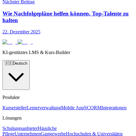
Nächster Beitrag
Wie Nachfolgepläne helfen können, Top-Talente zu
halten
22. Dezember 2025
KI-gestütztes LMS & Kurs-Builder
🇩🇪
Deutsch
Produkte
Kursersteller
Lernerverwaltung
Mobile App
SCORM
Integrationen
Lösungen
Schulungsanbieter
Häusliche
Pflege
Unternehmen
Gastgewerbe
Hochschulen & Universitäten