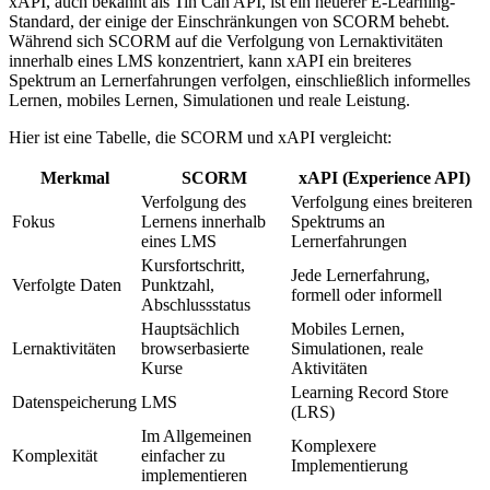
xAPI, auch bekannt als Tin Can API, ist ein neuerer E-Learning-
Standard, der einige der Einschränkungen von SCORM behebt.
Während sich SCORM auf die Verfolgung von Lernaktivitäten
innerhalb eines LMS konzentriert, kann xAPI ein breiteres
Spektrum an Lernerfahrungen verfolgen, einschließlich informelles
Lernen, mobiles Lernen, Simulationen und reale Leistung.
Hier ist eine Tabelle, die SCORM und xAPI vergleicht:
Merkmal
SCORM
xAPI (Experience API)
Verfolgung des
Verfolgung eines breiteren
Fokus
Lernens innerhalb
Spektrums an
eines LMS
Lernerfahrungen
Kursfortschritt,
Jede Lernerfahrung,
Verfolgte Daten
Punktzahl,
formell oder informell
Abschlussstatus
Hauptsächlich
Mobiles Lernen,
Lernaktivitäten
browserbasierte
Simulationen, reale
Kurse
Aktivitäten
Learning Record Store
Datenspeicherung
LMS
(LRS)
Im Allgemeinen
Komplexere
Komplexität
einfacher zu
Implementierung
implementieren