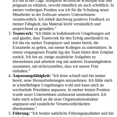
Ich bin in der Lage, komplexe technische Konzepte klar und
prägnant zu erklären, sowohl mündlich als auch schriftlich. In
meiner vorherigen Position war ich für die Schulung neuer
Mitarbeiter in der Software unseres Unternehmens
verantwortlich. Ich erhielt durchweg positives Feedback zu
meiner Fähigkeit, das Material leicht verständlich und
ansprechend zu gestalten.”
Teamwork:
“Ich blühe in kollaborativen Umgebungen auf
und glaube, dass Teamwork für den Erfolg unerlässlich ist.
Ich bin ein starker Teamplayer und immer bereit, die
Extrameile zu gehen, um meine Kollegen zu unterstützen. In
einem vergangenen Projekt lag das Team hinter dem Zeitplan
zurück. Ich bot an, einige zusätzliche Aufgaben zu
übernehmen und arbeitete eng mit anderen Teammitgliedern
zusammen, um sicherzustellen, dass wir unsere Frist
einhalten.”
Anpassungsfähigkeit:
“Ich lerne schnell und bin immer
bereit, neue Herausforderungen anzunehmen. Ich fühle mich
in schnelllebigen Umgebungen wohl und kann mich an
wechselnde Prioritäten anpassen. In meiner letzten Position
wurde unser Unternehmen umfassend umstrukturiert. Ich
habe mich schnell an die neue Organisationsstruktur
angepasst und zusätzliche Verantwortlichkeiten
übernommen.”
Führung:
“Ich besitze natürliche Führungsqualitäten und bin