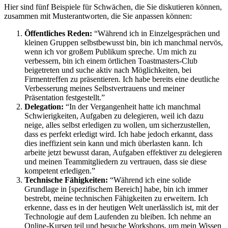
Hier sind fünf Beispiele für Schwächen, die Sie diskutieren können,
zusammen mit Musterantworten, die Sie anpassen können:
Öffentliches Reden:
“Während ich in Einzelgesprächen und
kleinen Gruppen selbstbewusst bin, bin ich manchmal nervös,
wenn ich vor großem Publikum spreche. Um mich zu
verbessern, bin ich einem örtlichen Toastmasters-Club
beigetreten und suche aktiv nach Möglichkeiten, bei
Firmentreffen zu präsentieren. Ich habe bereits eine deutliche
Verbesserung meines Selbstvertrauens und meiner
Präsentation festgestellt.”
Delegation:
“In der Vergangenheit hatte ich manchmal
Schwierigkeiten, Aufgaben zu delegieren, weil ich dazu
neige, alles selbst erledigen zu wollen, um sicherzustellen,
dass es perfekt erledigt wird. Ich habe jedoch erkannt, dass
dies ineffizient sein kann und mich überlasten kann. Ich
arbeite jetzt bewusst daran, Aufgaben effektiver zu delegieren
und meinen Teammitgliedern zu vertrauen, dass sie diese
kompetent erledigen.”
Technische Fähigkeiten:
“Während ich eine solide
Grundlage in [spezifischem Bereich] habe, bin ich immer
bestrebt, meine technischen Fähigkeiten zu erweitern. Ich
erkenne, dass es in der heutigen Welt unerlässlich ist, mit der
Technologie auf dem Laufenden zu bleiben. Ich nehme an
Online-Kursen teil und besuche Workshops, um mein Wissen