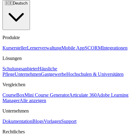
🇩🇪
Deutsch
Produkte
Kursersteller
Lernerverwaltung
Mobile App
SCORM
Integrationen
Lösungen
Schulungsanbieter
Häusliche
Pflege
Unternehmen
Gastgewerbe
Hochschulen & Universitäten
Vergleichen
CourseBox
Mini Course Generator
Articulate 360
Adobe Learning
Manager
Alle anzeigen
Unternehmen
Dokumentation
Blogs
Vorlagen
Support
Rechtliches