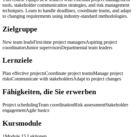
tools, stakeholder communication strategies, and risk management
techniques. Learn to handle deadlines, coordinate teams, and adapt
to changing requirements using industry-standard methodologies.
Zielgruppe
New team leads
First-time project managers
Aspiring project
coordinators
Junior supervisors
Departmental team leaders
Lernziele
Plan effective projects
Coordinate project teams
Manage project
risks
Communicate with stakeholders
Adapt to project changes
Fähigkeiten, die Sie erwerben
Project scheduling
Team coordination
Risk assessment
Stakeholder
engagement
Agile basics
Kursmodule
1
Module 1
5 Lektionen