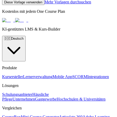
Mehr Vorlagen durchsuchen
Diese Vorlage verwenden
Kostenlos mit jedem One Course Plan
KI-gestütztes LMS & Kurs-Builder
🇩🇪
Deutsch
Produkte
Kursersteller
Lernerverwaltung
Mobile App
SCORM
Integrationen
Lösungen
Schulungsanbieter
Häusliche
Pflege
Unternehmen
Gastgewerbe
Hochschulen & Universitäten
Vergleichen
CourseBox
Mini Course Generator
Articulate 360
Adobe Learning