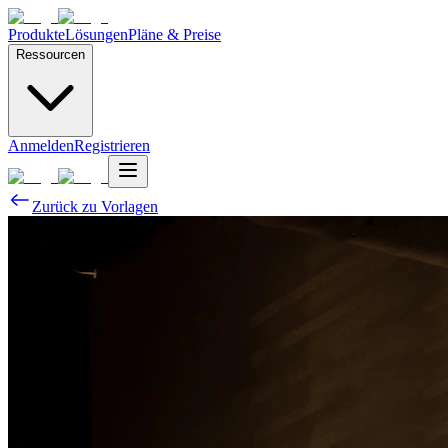
Produkte
Lösungen
Pläne & Preise
Ressourcen
Anmelden
Registrieren
Zurück zu Vorlagen