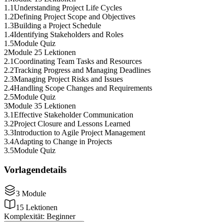
1
.
1
Understanding Project Life Cycles
1
.
2
Defining Project Scope and Objectives
1
.
3
Building a Project Schedule
1
.
4
Identifying Stakeholders and Roles
1
.
5
Module Quiz
2
Module 2
5 Lektionen
2
.
1
Coordinating Team Tasks and Resources
2
.
2
Tracking Progress and Managing Deadlines
2
.
3
Managing Project Risks and Issues
2
.
4
Handling Scope Changes and Requirements
2
.
5
Module Quiz
3
Module 3
5 Lektionen
3
.
1
Effective Stakeholder Communication
3
.
2
Project Closure and Lessons Learned
3
.
3
Introduction to Agile Project Management
3
.
4
Adapting to Change in Projects
3
.
5
Module Quiz
Vorlagendetails
3
Module
15
Lektionen
Komplexität
:
Beginner