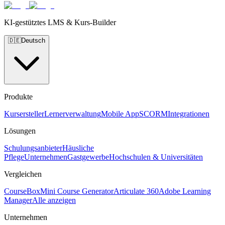
KI-gestütztes LMS & Kurs-Builder
🇩🇪
Deutsch
Produkte
Kursersteller
Lernerverwaltung
Mobile App
SCORM
Integrationen
Lösungen
Schulungsanbieter
Häusliche
Pflege
Unternehmen
Gastgewerbe
Hochschulen & Universitäten
Vergleichen
CourseBox
Mini Course Generator
Articulate 360
Adobe Learning
Manager
Alle anzeigen
Unternehmen