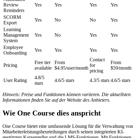
Review
Yes
Yes
Yes
Yes
Reminders
SCORM
Yes
No
No
Yes
Export
Learning
Management
Yes
No
Yes
Yes
System
Employee
Yes
Yes
Yes
Yes
Onboarding
Contact
Free tier
From
From
Pricing
for
available
$4.95/user/month
$59/month
pricing
4.8/5
User Rating
4.6/5 stars
4.3/5 stars
4.6/5 stars
stars
Hinweis: Preise und Funktionen können variieren. Die aktuellsten
Informationen finden Sie auf der Website des Anbieters.
Wie One Course dies anspricht
One Course bietet eine umfassende Lösung für die Verwaltung von
Mitarbeiterleistungsbeurteilungen durch seinen integrierten KI-
gestützten Kursersteller und die LMS-Funktionen. Mit Funktionen