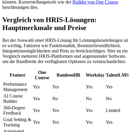
können. Kurserstellungstools wie der
Builder von One Course
beschleunigen dies.
Vergleich von HRIS-Lösungen:
Hauptmerkmale und Preise
Bei der Auswahl einer HRIS-Lösung für Leistungsbeurteilungen ist
es wichtig, Faktoren wie Funktionalität, Benutzerfreundlichkeit,
Integrationsmöglichkeiten und Preis zu berücksichtigen. Hier ist ein
Vergleich mehrerer HRIS-Plattformen und angrenzender Software,
um die Bandbreite der verfügbaren Optionen zu veranschaulichen:
One
Feature
BambooHR
Workday
TalentLMS
Course
Performance
Yes
Yes
Yes
Yes
Management
AI Course
Yes
No
No
No
Builder
360-Degree
Yes
Yes
Yes
Limited
Feedback
Goal Setting &
Yes
Yes
Yes
Yes
Tracking
Automated