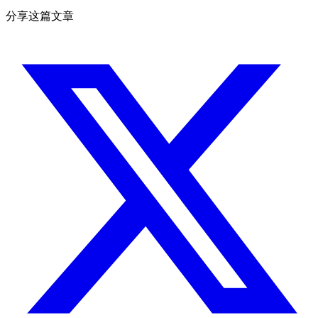
分享这篇文章