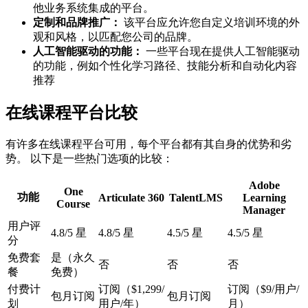
他业务系统集成的平台。
定制和品牌推广：
该平台应允许您自定义培训环境的外
观和风格，以匹配您公司的品牌。
人工智能驱动的功能：
一些平台现在提供人工智能驱动
的功能，例如个性化学习路径、技能分析和自动化内容
推荐
在线课程平台比较
有许多在线课程平台可用，每个平台都有其自身的优势和劣
势。 以下是一些热门选项的比较：
Adobe
One
功能
Articulate 360
TalentLMS
Learning
Course
Manager
用户评
4.8/5 星
4.8/5 星
4.5/5 星
4.5/5 星
分
免费套
是（永久
否
否
否
餐
免费）
付费计
订阅（$1,299/
订阅（$9/用户/
包月订阅
包月订阅
划
用户/年）
月）