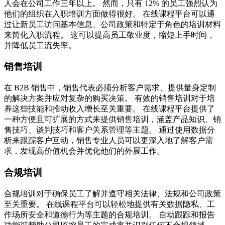
人会在公司工作三年以上。 然而，只有 12% 的员工强烈认为
他们的组织在入职培训方面做得很好。 在线课程平台可以通
过让新员工访问基本信息、公司政策和特定于角色的培训材料
来简化入职流程。 这可以提高员工敬业度，缩短上手时间，
并降低员工流失率。
销售培训
在 B2B 销售中，销售代表必须分析客户需求、提供量身定制
的解决方案并应对复杂的购买决策。 有效的销售培训对于培
养这些技能和推动收入增长至关重要。 在线课程平台提供了
一种方便且可扩展的方式来提供销售培训，涵盖产品知识、销
售技巧、谈判技巧和客户关系管理等主题。 通过使用数据分
析来跟踪客户互动，销售专业人员可以更深入地了解客户需
求，发现高价值机会并优化他们的外展工作。
合规培训
合规培训对于确保员工了解并遵守相关法律、法规和公司政策
至关重要。 在线课程平台可以轻松地提供有关数据隐私、工
作场所安全和道德行为等主题的合规培训。 自动跟踪和报告