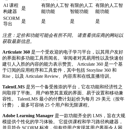
AI 课程
有限的人工智
有限的人工
有限的人工智
是
构建器
能功能
智能功能
能功能
SCORM
是
是
是
是
导出
注意：定价和功能可能会有所不同。 请查看供应商的网站以
获取最新信息。
Articulate 360
是一个受欢迎的电子学习平台，以其用户友好
的界面和多功能工具而闻名。 审阅者对其易用性以及快速创
建引人入胜的内容的能力表示赞赏。 Articulate 360 是一个基
于订阅的应用程序和工具套件，其中包括 Storyline 360 和
Rise，以及 Articulate Review、内容库和在线直播培训。
TalentLMS
是另一个备受推崇的平台，它在功能和经济性之
间取得了平衡。 用户称赞其直观的界面、易于设置和移动兼
容性。 TalentLMS 最小的付费计划起价为每月 29 美元（按年
计费），最多可容纳 25 个用户和无限课程。
Adobe Learning Manager
是一款功能齐全的 LMS，旨在大规
模提供个性化的学习体验。 它提供课程和学习路径构建器，
并且符合 SCORM 标准，但有些用户发现其用户界面令人困