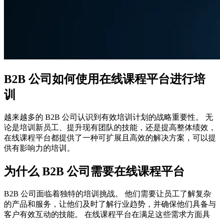
B2B 公司如何使用在线课程平台进行培
训
越来越多的 B2B 公司认识到有效培训计划的战略重要性。 无
论是培训新员工、提升现有团队的技能，还是提高整体绩效，
在线课程平台都提供了一种可扩展且高效的解决方案，可以提
供有影响力的培训。
为什么 B2B 公司需要在线课程平台
B2B 公司面临着独特的培训挑战。 他们需要让员工了解复杂
的产品和服务，让他们及时了解行业趋势，并确保他们具备与
客户有效互动的技能。 在线课程平台在满足这些需求方面具