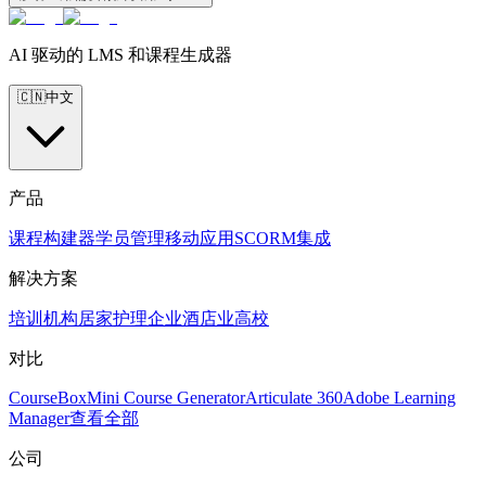
AI 驱动的 LMS 和课程生成器
🇨🇳
中文
产品
课程构建器
学员管理
移动应用
SCORM
集成
解决方案
培训机构
居家护理
企业
酒店业
高校
对比
CourseBox
Mini Course Generator
Articulate 360
Adobe Learning
Manager
查看全部
公司