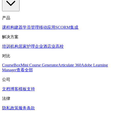
产品
课程构建器
学员管理
移动应用
SCORM
集成
解决方案
培训机构
居家护理
企业
酒店业
高校
对比
CourseBox
Mini Course Generator
Articulate 360
Adobe Learning
Manager
查看全部
公司
文档
博客
模板
支持
法律
隐私政策
服务条款