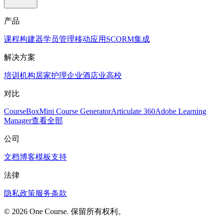
产品
课程构建器
学员管理
移动应用
SCORM
集成
解决方案
培训机构
居家护理
企业
酒店业
高校
对比
CourseBox
Mini Course Generator
Articulate 360
Adobe Learning
Manager
查看全部
公司
文档
博客
模板
支持
法律
隐私政策
服务条款
© 2026 One Course. 保留所有权利。