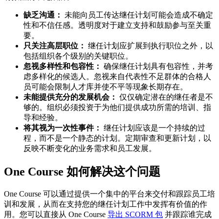
缺乏沟通：
未能向员工传达继任计划可能会造成不确定
性和不信任感。透明度对于建立支持和鼓励参与至关重
要。
只关注高层职位：
继任计划应扩展到执行职位之外，以
包括组织各个级别的关键职位。
忽视多样性和包容性：
确保继任计划具有包容性，并考
虑多样化的候选人。忽视来自代表性不足群体的合格人
员可能会限制人才库并使不平等现象长期存在。
未能提供充分的发展机会：
仅仅确定潜在的继任者是不
够的。组织必须投资于为他们提供成功所需的培训、指
导和经验。
将其视为一次性事件：
继任计划应该是一个持续的过
程，而不是一个静态的计划。定期审查和更新计划，以
反映不断变化的业务需求和员工发展。
One Course 如何解决这个问题
One Course 可以通过提供一个集中的平台来交付和跟踪员工培
训和发展，从而在支持您的继任计划工作中发挥有价值的作
用。您可以直接从 One Course
导出 SCORM 包
并跟踪谁完成