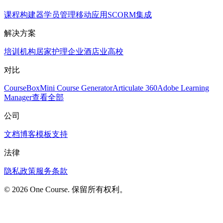
课程构建器
学员管理
移动应用
SCORM
集成
解决方案
培训机构
居家护理
企业
酒店业
高校
对比
CourseBox
Mini Course Generator
Articulate 360
Adobe Learning
Manager
查看全部
公司
文档
博客
模板
支持
法律
隐私政策
服务条款
© 2026 One Course. 保留所有权利。