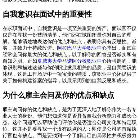
自我意识在面试中的重要性
在求职面试中，自我意识是一项至关重要的资产。面试官不仅
仅是在寻找一份技能清单，他们还在试图衡量你对自己的理
解。能够清楚地表达你的优点和缺点，表明你具有反思性、诚
实，并致力于持续改进。
阿拉巴马大学职业中心
指出，面试官
经常会问你最大的优点和缺点，以了解你的回答是否诚实和有
自知之明。正如
夏威夷大学马诺阿分校职业中心
所强调的，能
够识别和描述这些与你的职业发展相关的品质，是自我意识的
体现，这是工作场所中一项宝贵的特质，该职业中心还提供了
关于如何构建答案的指导，以展示周到的自我反思和成长。
为什么雇主会问及你的优点和缺点
雇主询问你的优点和缺点，是为了更深入地了解你作为一名专
业人士的身份。他们想知道你是否具备自我分析能力和成长心
态。这个问题可以帮助他们评估你是否适合公司文化和特定职
位。这并不是要寻找一个没有缺点的人；即使是公司的首席执
行官也有缺点。而是要找到一个了解自己的局限性并积极努力