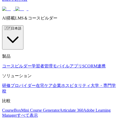
AI搭載LMS＆コースビルダー
🇯🇵
日本語
製品
コースビルダー
学習者管理
モバイルアプリ
SCORM
連携
ソリューション
研修プロバイダー
在宅ケア
企業
ホスピタリティ
大学・専門学
校
比較
CourseBox
Mini Course Generator
Articulate 360
Adobe Learning
Manager
すべて表示