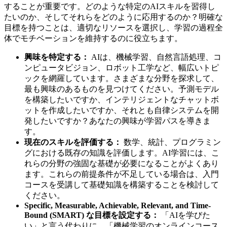
することが重要です。どのような特定のAIスキルを習得し
たいのか、そしてそれらをどのように応用するのか？明確な
目標を持つことは、適切なリソースを選択し、学習の過程全
体でモチベーションを維持するのに役立ちます。
興味を特定する：
AIは、機械学習、自然言語処理、コ
ンピュータビジョン、ロボット工学など、幅広いトピ
ックを網羅しています。さまざまな分野を探求して、
最も興味のあるものを見つけてください。予測モデル
を構築したいですか、インテリジェントなチャットボ
ットを作成したいですか、それとも自律システムを開
発したいですか？あなたの興味が学習パスを導きま
す。
現在のスキルを評価する：
数学、統計、プログラミン
グにおける既存の知識を評価します。AI学習には、こ
れらの分野の強固な基礎が必要になることがよくあり
ます。これらの前提条件が不足している場合は、入門
コースを受講して基礎知識を構築することを検討して
ください。
Specific, Measurable, Achievable, Relevant, and Time-
Bound (SMART) な目標を設定する：
「AIを学びた
い」と言う代わりに、「機械学習のオンラインコース