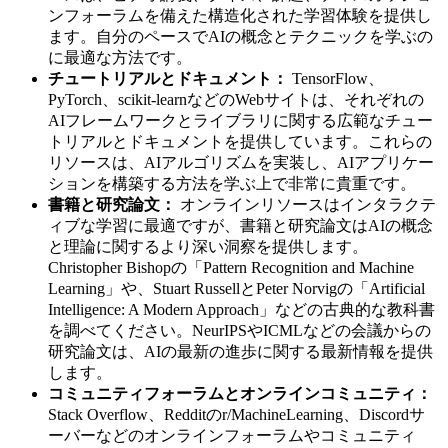
ンフォーラムを備えた構造化された学習体験を提供し
ます。自分のペースでAIの概念とテクニックを学ぶの
に最適な方法です。
チュートリアルとドキュメント：
TensorFlow、
PyTorch、scikit-learnなどのWebサイトは、それぞれの
AIフレームワークとライブラリに関する広範なチュー
トリアルとドキュメントを提供しています。これらの
リソースは、AIアルゴリズムを実装し、AIアプリケー
ションを構築する方法を学ぶ上で非常に貴重です。
書籍と研究論文：
オンラインリソースはインタラクテ
ィブな学習に最適ですが、書籍と研究論文はAIの概念
と理論に関するより深い洞察を提供します。
Christopher Bishopの「Pattern Recognition and Machine
Learning」や、Stuart RussellとPeter Norvigの「Artificial
Intelligence: A Modern Approach」などの古典的な教科書
を調べてください。NeurIPSやICMLなどの会議からの
研究論文は、AIの最新の進歩に関する最新情報を提供
します。
コミュニティフォーラムとオンラインコミュニティ：
Stack Overflow、Redditのr/MachineLearning、Discordサ
ーバーなどのオンラインフォーラムやコミュニティ