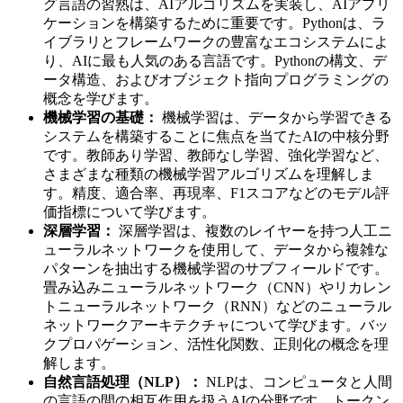
グ言語の習熟は、AIアルゴリズムを実装し、AIアプリ
ケーションを構築するために重要です。Pythonは、ラ
イブラリとフレームワークの豊富なエコシステムによ
り、AIに最も人気のある言語です。Pythonの構文、デ
ータ構造、およびオブジェクト指向プログラミングの
概念を学びます。
機械学習の基礎：
機械学習は、データから学習できる
システムを構築することに焦点を当てたAIの中核分野
です。教師あり学習、教師なし学習、強化学習など、
さまざまな種類の機械学習アルゴリズムを理解しま
す。精度、適合率、再現率、F1スコアなどのモデル評
価指標について学びます。
深層学習：
深層学習は、複数のレイヤーを持つ人工ニ
ューラルネットワークを使用して、データから複雑な
パターンを抽出する機械学習のサブフィールドです。
畳み込みニューラルネットワーク（CNN）やリカレン
トニューラルネットワーク（RNN）などのニューラル
ネットワークアーキテクチャについて学びます。バッ
クプロパゲーション、活性化関数、正則化の概念を理
解します。
自然言語処理（NLP）：
NLPは、コンピュータと人間
の言語の間の相互作用を扱うAIの分野です。トークン