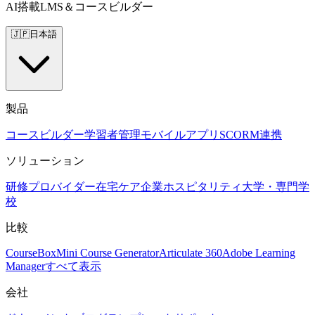
AI搭載LMS＆コースビルダー
🇯🇵
日本語
製品
コースビルダー
学習者管理
モバイルアプリ
SCORM
連携
ソリューション
研修プロバイダー
在宅ケア
企業
ホスピタリティ
大学・専門学
校
比較
CourseBox
Mini Course Generator
Articulate 360
Adobe Learning
Manager
すべて表示
会社