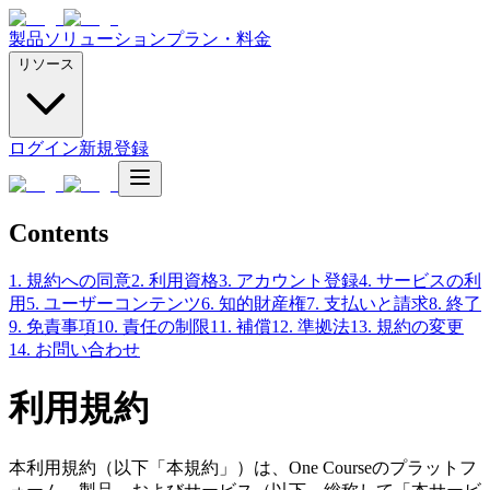
製品
ソリューション
プラン・料金
リソース
ログイン
新規登録
Contents
1. 規約への同意
2. 利用資格
3. アカウント登録
4. サービスの利
用
5. ユーザーコンテンツ
6. 知的財産権
7. 支払いと請求
8. 終了
9. 免責事項
10. 責任の制限
11. 補償
12. 準拠法
13. 規約の変更
14. お問い合わせ
利用規約
本利用規約（以下「本規約」）は、One Courseのプラットフ