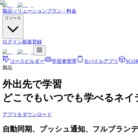
製品
ソリューション
プラン・料金
リソース
ログイン
新規登録
コースビルダー
学習者管理
モバイルアプリ
SCO
製品
外出先で学習
どこでもいつでも学べるネイ
アプリをダウンロード
自動同期、プッシュ通知、フルブラン