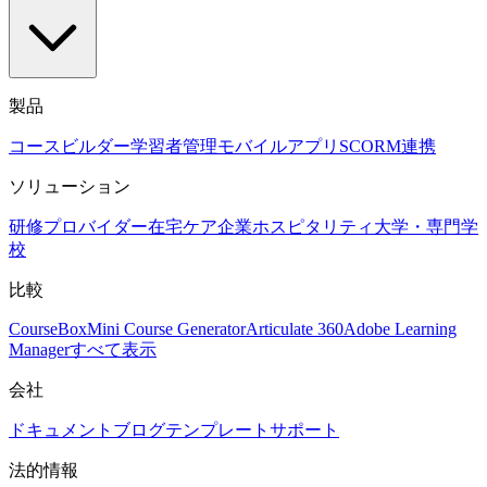
製品
コースビルダー
学習者管理
モバイルアプリ
SCORM
連携
ソリューション
研修プロバイダー
在宅ケア
企業
ホスピタリティ
大学・専門学
校
比較
CourseBox
Mini Course Generator
Articulate 360
Adobe Learning
Manager
すべて表示
会社
ドキュメント
ブログ
テンプレート
サポート
法的情報