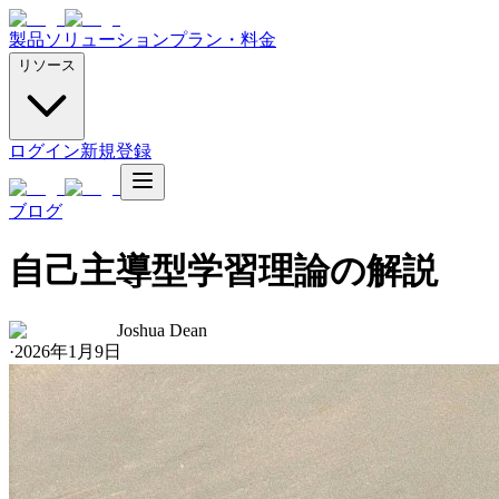
製品
ソリューション
プラン・料金
リソース
ログイン
新規登録
ブログ
自己主導型学習理論の解説
Joshua Dean
·
2026年1月9日