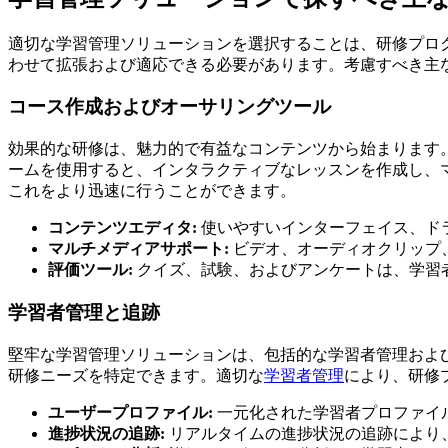
適切な学習管理ソリューションを選択することは、研修プロ
わせて拡張および適応できる必要があります。考慮すべき主
コース作成およびオーサリングツール
効果的な研修は、魅力的で有益なコンテンツから始まります
ームを使用すると、インタラクティブなレッスンを作成し、
これをより迅速に行うことができます。
コンテンツエディタ:
使いやすいインターフェイス、ド
マルチメディアサポート:
ビデオ、オーディオクリップ
評価ツール:
クイズ、試験、およびアンケートは、学習
学習者管理と追跡
堅牢な学習管理ソリューションは、包括的な学習者管理およ
研修ニーズを特定できます。適切な
学習者管理
により、研修
ユーザープロファイル:
一元化された学習者プロファイ
進捗状況の追跡:
リアルタイムの進捗状況の追跡により