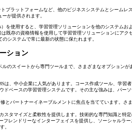
メントプラットフォームなど、他のビジネスシステムとシームレ
ューが提供されます。
ming Interfaces）を使用すると、学習管理ソリューションを他の
習者は既存の資格情報を使用して学習管理ソリューションにアク
てのシステムで常に最新の状態に保たれます。
ーション
ベルのスイートから専門ツールまで、さまざまなオプションがあ
ntLMSは、中小企業に人気があります。コース作成ツール、学
クラウドベースの学習管理システムです。その主な強みは、パー
、顧客研修とパートナーイネーブルメントに焦点を当てています。
高度なカスタマイズと柔軟性を提供します。技術的な専門知識と特
rimeは、ユーザーフレンドリーなインターフェイスを提供し、ソーシャ
す。