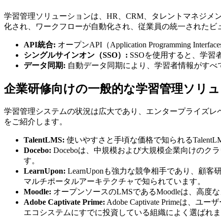
学習管理ソリューションは、HR、CRM、タレントマネジ
化され、ワークフローが自動化され、従業員の統一されたビ
API統合:
オープンAPI（Application Program
シングルサインオン（SSO）:
SSOを使用すると、学
データ同期:
自動データ同期により、学習者情報がすべ
企業研修向けの一般的な学習管理ソリュ
学習管理システムの状況は広大であり、エンタープライズレ
をご紹介します。
TalentLMS:
使いやすさと手頃な価格で知られるTale
Docebo:
Doceboは、中規模および大規模企業向けの
す。
LearnUpon:
LearnUponも強力な競争相手であり
マルチポータルアーキテクチャで知られています。
Moodle:
オープンソースのLMSであるMoodleは、
Adobe Captivate Prime:
Adobe Captivate P
エコシステムにすでに投資している組織によく選ばれま