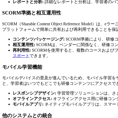
レポートと分析:
詳細なレポートと分析は、学習者のパ
SCORM準拠と相互運用性
SCORM（Sharable Content Object Refere
プラットフォームで簡単に共有および再利用できることを保
コンテンツパッケージング:
SCORM準拠により、研修
相互運用性:
SCORMは、ベンダーに関係なく、研修コ
再利用性:
SCORMを使用すると、複数のコースおよびプ
スポート
できます。
モバイル学習機能
モバイルデバイスの普及が進んでいるため、モバイル学習を
と、学習者はいつでもどこでも研修コンテンツにアクセスで
レスポンシブデザイン:
学習管理ソリューションは、さ
オフラインアクセス:
オフラインアクセス用に研修コン
モバイルアプリ:
ネイティブモバイルアプリは、スマー
他のシステムとの統合