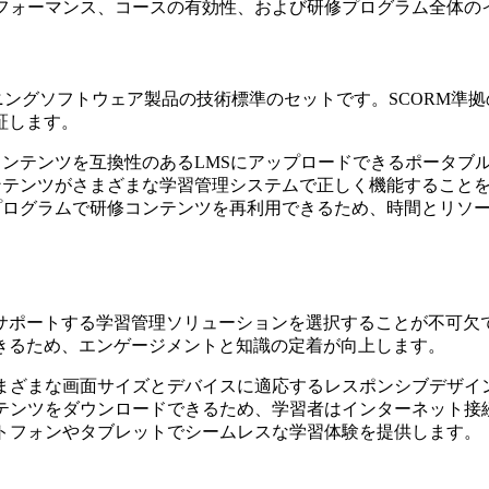
フォーマンス、コースの有効性、および研修プログラム全体の
nce Model）は、eラーニングソフトウェア製品の技術標準のセットで
証します。
コンテンツを互換性のあるLMSにアップロードできるポータブ
ンテンツがさまざまな学習管理システムで正しく機能すること
ログラムで研修コンテンツを再利用できるため、時間とリソースを節
サポートする学習管理ソリューションを選択することが不可欠
きるため、エンゲージメントと知識の定着が向上します。
まざまな画面サイズとデバイスに適応するレスポンシブデザイ
テンツをダウンロードできるため、学習者はインターネット接
トフォンやタブレットでシームレスな学習体験を提供します。