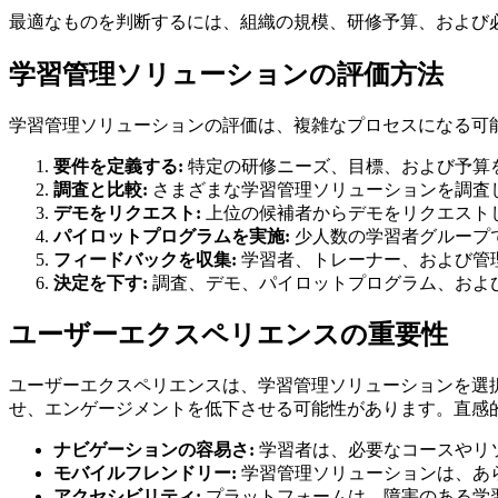
最適なものを判断するには、組織の規模、研修予算、および
学習管理ソリューションの評価方法
学習管理ソリューションの評価は、複雑なプロセスになる可
要件を定義する:
特定の研修ニーズ、目標、および予算
調査と比較:
さまざまな学習管理ソリューションを調査
デモをリクエスト:
上位の候補者からデモをリクエスト
パイロットプログラムを実施:
少人数の学習者グループ
フィードバックを収集:
学習者、トレーナー、および管
決定を下す:
調査、デモ、パイロットプログラム、およ
ユーザーエクスペリエンスの重要性
ユーザーエクスペリエンスは、学習管理ソリューションを選
せ、エンゲージメントを低下させる可能性があります。直感
ナビゲーションの容易さ:
学習者は、必要なコースやリ
モバイルフレンドリー:
学習管理ソリューションは、あ
アクセシビリティ:
プラットフォームは、障害のある学