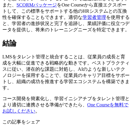
また、
SCORMパッケージ
をOne Courseから直接エクスポー
トして、この標準をサポートする他のHRシステムとの互換
性を確保することもできます。適切な
学習者管理
を使用する
と、学習者の進捗状況と完了を追跡し、業績評価に役立つデ
ータを提供し、将来のトレーニングニーズを特定できます。
結論
LMSをタレント管理と統合することは、従業員の成長と育
成を大幅に促進できる戦略的な動きです。ベストプラクティ
スに従い、潜在的な課題に対処し、AIのような新しいテク
ノロジーを採用することで、従業員のキャリア目標をサポー
トし、組織の成功を推進する学習エコシステムを構築できま
す。
コース開発を簡素化し、学習イニシアチブをタレント管理と
より適切に連携させる準備ができたら、
One Courseを無料で
お試しください
。
この記事をシェア