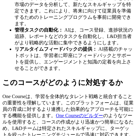
市場のデータを分析して、新たなスキルギャップを特
定できます。これにより、将来に向けて従業員を準備
するためのトレーニングプログラムを事前に開発でき
ます。
管理タスクの自動化：
AIは、コース登録、進捗状況の
追跡、レポートなどのタスクを自動化し、L&D担当者
がより戦略的な活動に集中できるようにします。
リアルタイムフィードバックの提供：
AI搭載のチャッ
トボットは、学習者に即座にフィードバックとサポー
トを提供し、エンゲージメントと知識の定着を向上さ
せることができます。
このコースがどのように対処するか
One Courseは、学習を全体的なタレント戦略と統合すること
の重要性を理解しています。このプラットフォームは、従業
員の育成に対するより連携した効果的なアプローチを可能に
する機能を提供します。
One Courseのビルダー
のようなツー
ルを使用すると、コースの作成がより迅速かつ簡単になるた
め、L&Dチームは特定されたスキルギャップに、ターゲッ
トを絞ったトレーニングモジュールで迅速に対応できます。