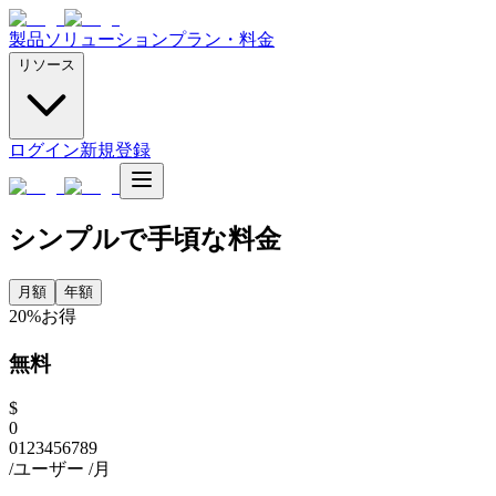
製品
ソリューション
プラン・料金
リソース
ログイン
新規登録
シンプルで手頃な料金
月額
年額
20%お得
無料
$
0
0
1
2
3
4
5
6
7
8
9
/ユーザー
/月