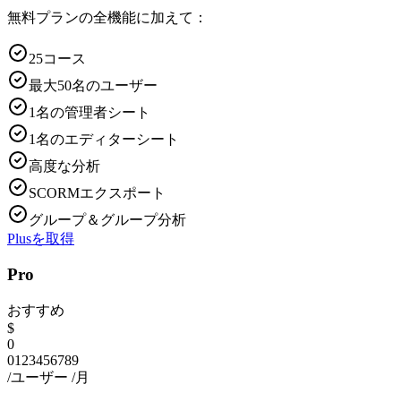
無料プランの全機能に加えて：
25コース
最大50名のユーザー
1名の管理者シート
1名のエディターシート
高度な分析
SCORMエクスポート
グループ＆グループ分析
Plusを取得
Pro
おすすめ
$
0
0
1
2
3
4
5
6
7
8
9
/ユーザー
/月