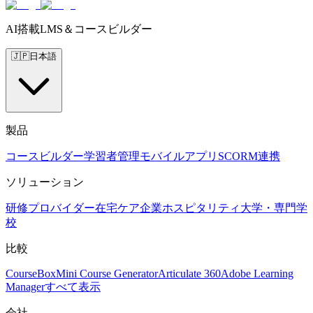
AI搭載LMS＆コースビルダー
🇯🇵
日本語
製品
コースビルダー
学習者管理
モバイルアプリ
SCORM
連携
ソリューション
研修プロバイダー
在宅ケア
企業
ホスピタリティ
大学・専門学
校
比較
CourseBox
Mini Course Generator
Articulate 360
Adobe Learning
Manager
すべて表示
会社