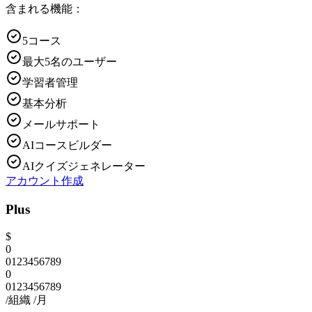
含まれる機能：
5コース
最大5名のユーザー
学習者管理
基本分析
メールサポート
AIコースビルダー
AIクイズジェネレーター
アカウント作成
Plus
$
0
0
1
2
3
4
5
6
7
8
9
0
0
1
2
3
4
5
6
7
8
9
/組織
/月