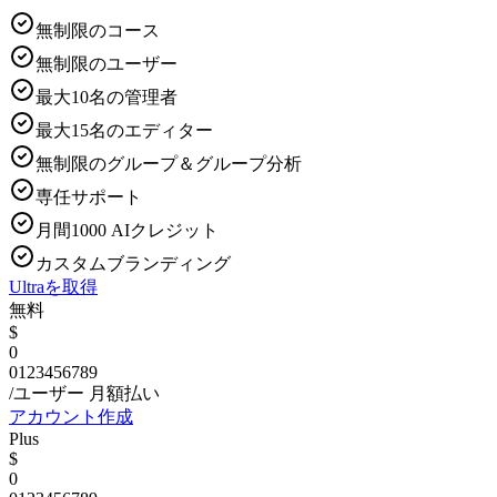
無制限のコース
無制限のユーザー
最大10名の管理者
最大15名のエディター
無制限のグループ＆グループ分析
専任サポート
月間1000 AIクレジット
カスタムブランディング
Ultraを取得
無料
$
0
0
1
2
3
4
5
6
7
8
9
/ユーザー
月額払い
アカウント作成
Plus
$
0