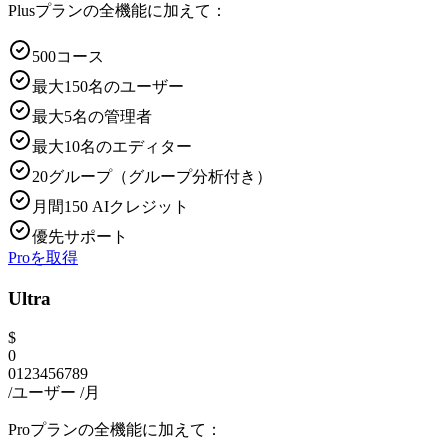
Plusプランの全機能に加えて：
500コース
最大150名のユーザー
最大5名の管理者
最大10名のエディター
20グループ（グループ分析付き）
月間150 AIクレジット
優先サポート
Proを取得
Ultra
$
0
0
1
2
3
4
5
6
7
8
9
/ユーザー
/月
Proプランの全機能に加えて：