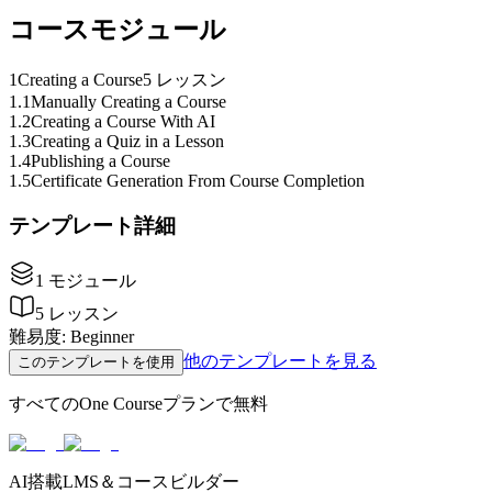
コースモジュール
1
Creating a Course
5 レッスン
1
.
1
Manually Creating a Course
1
.
2
Creating a Course With AI
1
.
3
Creating a Quiz in a Lesson
1
.
4
Publishing a Course
1
.
5
Certificate Generation From Course Completion
テンプレート詳細
1
モジュール
5
レッスン
難易度
:
Beginner
他のテンプレートを見る
このテンプレートを使用
すべてのOne Courseプランで無料
AI搭載LMS＆コースビルダー