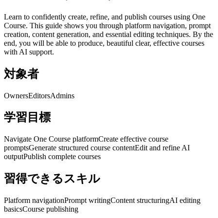
Learn to confidently create, refine, and publish courses using One
Course. This guide shows you through platform navigation, prompt
creation, content generation, and essential editing techniques. By the
end, you will be able to produce, beautiful clear, effective courses
with AI support.
対象者
Owners
Editors
Admins
学習目標
Navigate One Course platform
Create effective course
prompts
Generate structured course content
Edit and refine AI
output
Publish complete courses
習得できるスキル
Platform navigation
Prompt writing
Content structuring
AI editing
basics
Course publishing