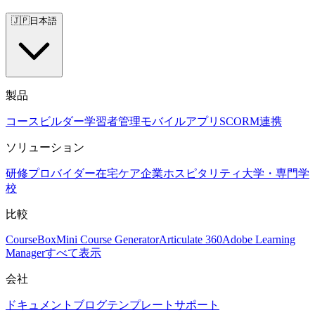
🇯🇵
日本語
製品
コースビルダー
学習者管理
モバイルアプリ
SCORM
連携
ソリューション
研修プロバイダー
在宅ケア
企業
ホスピタリティ
大学・専門学
校
比較
CourseBox
Mini Course Generator
Articulate 360
Adobe Learning
Manager
すべて表示
会社
ドキュメント
ブログ
テンプレート
サポート