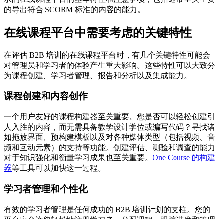
的导出符合 SCORM 标准的内容的能力。
在线课程平台中需要考虑的关键特性
在评估 B2B 培训的在线课程平台时，有几个关键特性可能会
对管理员和学习者的体验产生重大影响。这些特性可以大致分
为课程创建、学习者管理、报告和分析以及集成能力。
课程创建和内容创作
一个用户友好的课程构建器至关重要。您是否可以轻松创建引
人入胜的内容，而无需具备教学设计学位或编写代码？寻找诸
如拖放界面、预构建模板以及对各种媒体类型（包括视频、音
频和互动元素）的支持等功能。创建评估、测验和调查的能力
对于知识强化和衡量学习成果也至关重要。
One Course 的构建
器
等工具可以加快这一过程。
学习者管理和个性化
有效的学习者管理是任何成功的 B2B 培训计划的支柱。您的