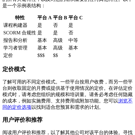
是一个示例表结构：
特性
平台 A
平台 B
平台 C
课程构建器
是
否
是
SCORM 合规性
是
是
否
报告和分析
基本
高级
中等
学习者管理
基本
高级
基本
定价
$$$
$$
$
定价模式
了解可用的不同定价模式。一些平台按用户收费，而另一些平
台则收取固定的月费或提供基于使用情况的定价。在评估定价
模式时，请考虑您组织的规模和培训量。请务必考虑任何隐藏
的成本，例如实施费用、支持费用或附加功能。您可以
浏览不
同的定价选项
以找到适合您预算和需求的计划。
用户评价和推荐
阅读用户评价和推荐，以了解其他公司对该平台的体验。寻找