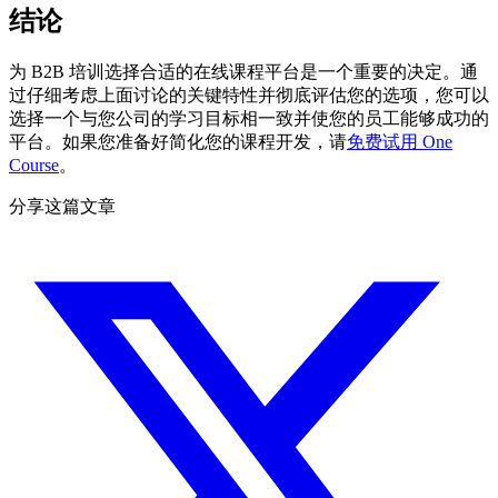
结论
为 B2B 培训选择合适的在线课程平台是一个重要的决定。通
过仔细考虑上面讨论的关键特性并彻底评估您的选项，您可以
选择一个与您公司的学习目标相一致并使您的员工能够成功的
平台。如果您准备好简化您的课程开发，请
免费试用 One
Course
。
分享这篇文章