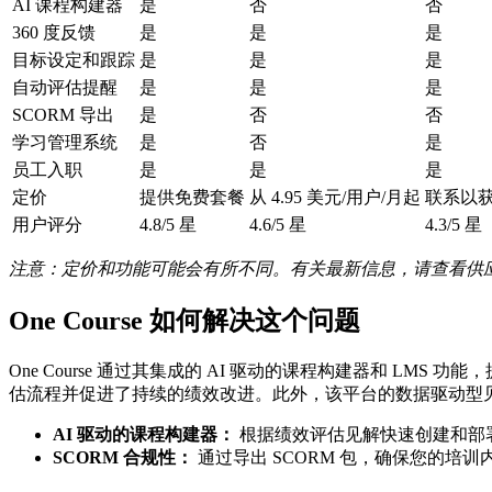
AI 课程构建器
是
否
否
360 度反馈
是
是
是
目标设定和跟踪
是
是
是
自动评估提醒
是
是
是
SCORM 导出
是
否
否
学习管理系统
是
否
是
员工入职
是
是
是
定价
提供免费套餐
从 4.95 美元/用户/月起
联系以
用户评分
4.8/5 星
4.6/5 星
4.3/5 星
注意：定价和功能可能会有所不同。有关最新信息，请查看供
One Course 如何解决这个问题
One Course 通过其集成的 AI 驱动的课程构建器和 LM
估流程并促进了持续的绩效改进。此外，该平台的数据驱动型
AI 驱动的课程构建器：
根据绩效评估见解快速创建和部
SCORM 合规性：
通过导出 SCORM 包，确保您的培训内