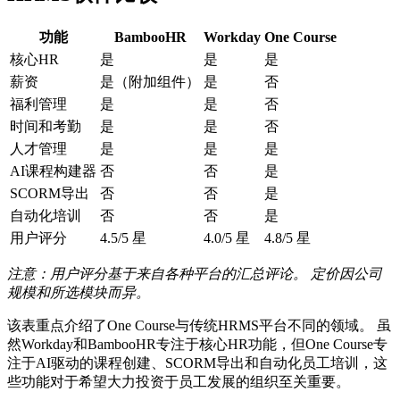
功能
BambooHR
Workday
One Course
核心HR
是
是
是
薪资
是（附加组件）
是
否
福利管理
是
是
否
时间和考勤
是
是
否
人才管理
是
是
是
AI课程构建器
否
否
是
SCORM导出
否
否
是
自动化培训
否
否
是
用户评分
4.5/5 星
4.0/5 星
4.8/5 星
注意：用户评分基于来自各种平台的汇总评论。 定价因公司
规模和所选模块而异。
该表重点介绍了One Course与传统HRMS平台不同的领域。 虽
然Workday和BambooHR专注于核心HR功能，但One Course专
注于AI驱动的课程创建、SCORM导出和自动化员工培训，这
些功能对于希望大力投资于员工发展的组织至关重要。