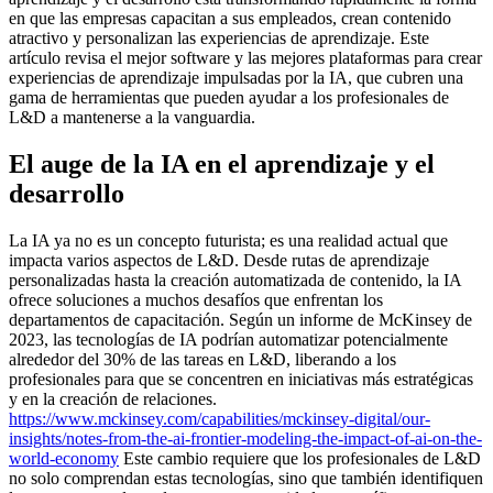
en que las empresas capacitan a sus empleados, crean contenido
atractivo y personalizan las experiencias de aprendizaje. Este
artículo revisa el mejor software y las mejores plataformas para crear
experiencias de aprendizaje impulsadas por la IA, que cubren una
gama de herramientas que pueden ayudar a los profesionales de
L&D a mantenerse a la vanguardia.
El auge de la IA en el aprendizaje y el
desarrollo
La IA ya no es un concepto futurista; es una realidad actual que
impacta varios aspectos de L&D. Desde rutas de aprendizaje
personalizadas hasta la creación automatizada de contenido, la IA
ofrece soluciones a muchos desafíos que enfrentan los
departamentos de capacitación. Según un informe de McKinsey de
2023, las tecnologías de IA podrían automatizar potencialmente
alrededor del 30% de las tareas en L&D, liberando a los
profesionales para que se concentren en iniciativas más estratégicas
y en la creación de relaciones.
https://www.mckinsey.com/capabilities/mckinsey-digital/our-
insights/notes-from-the-ai-frontier-modeling-the-impact-of-ai-on-the-
world-economy
Este cambio requiere que los profesionales de L&D
no solo comprendan estas tecnologías, sino que también identifiquen