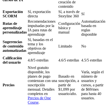
creación de
contenido
Exportación
Sí, exportación
Sí, a través de
Sí
SCORM
directa
Storyline 360
Recomendaciones
Automatización
Rutas de
Configuración
impulsadas por la
basada en
aprendizaje
básica y
IA para rutas de
reglas
personalizadas
manual
aprendizaje
disponible
Sí, basadas en el
Sugerencias
tema y los
de contenido
Limitado
No
objetivos de
automatizadas
aprendizaje
Calificación
4.8/5 estrellas
4.6/5 estrellas
4.5/5 estrellas
del usuario
Nivel gratuito
disponible, los
Varía, según el
planes de pago
Basado en
número de
comienzan con una
suscripción, a
usuarios y
Precios
suscripción
partir de
cursos, a partir
mensual. Detalles
$1,099 por
de $69/mes
completos en
usuario/año.
para hasta 40
Precios de One
usuarios.
Course
.