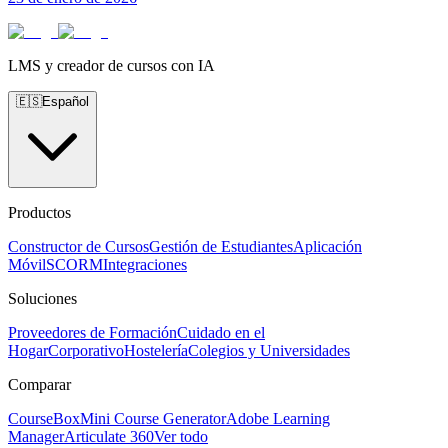
LMS y creador de cursos con IA
🇪🇸
Español
Productos
Constructor de Cursos
Gestión de Estudiantes
Aplicación
Móvil
SCORM
Integraciones
Soluciones
Proveedores de Formación
Cuidado en el
Hogar
Corporativo
Hostelería
Colegios y Universidades
Comparar
CourseBox
Mini Course Generator
Adobe Learning
Manager
Articulate 360
Ver todo