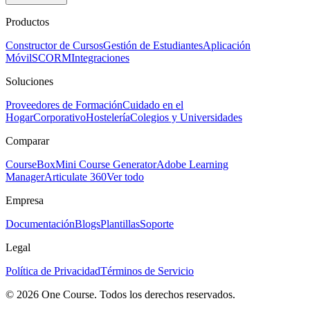
Productos
Constructor de Cursos
Gestión de Estudiantes
Aplicación
Móvil
SCORM
Integraciones
Soluciones
Proveedores de Formación
Cuidado en el
Hogar
Corporativo
Hostelería
Colegios y Universidades
Comparar
CourseBox
Mini Course Generator
Adobe Learning
Manager
Articulate 360
Ver todo
Empresa
Documentación
Blogs
Plantillas
Soporte
Legal
Política de Privacidad
Términos de Servicio
© 2026 One Course. Todos los derechos reservados.