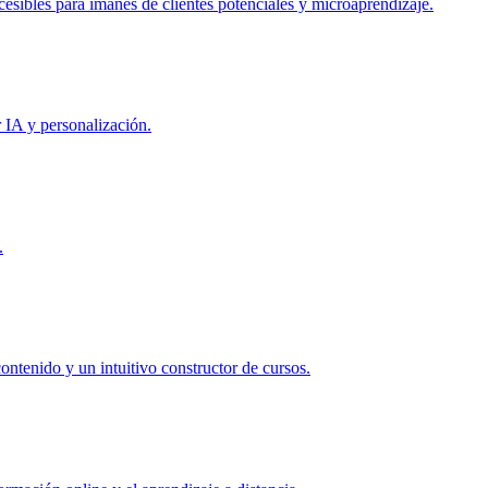
esibles para imanes de clientes potenciales y microaprendizaje.
IA y personalización.
.
ntenido y un intuitivo constructor de cursos.