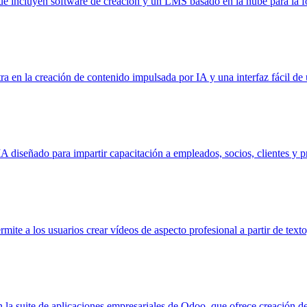
ue incluyen software de creación y un LMS basado en la nube para la fo
a en la creación de contenido impulsada por IA y una interfaz fácil de 
 diseñado para impartir capacitación a empleados, socios, clientes y p
ite a los usuarios crear vídeos de aspecto profesional a partir de text
 la suite de aplicaciones empresariales de Odoo, que ofrece creación d