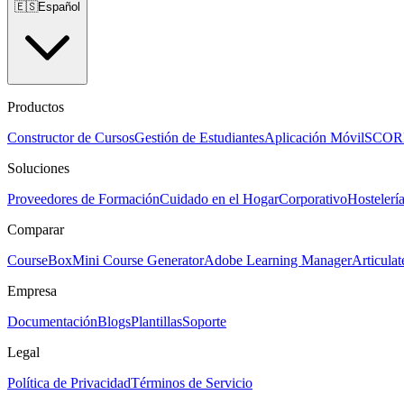
🇪🇸
Español
Productos
Constructor de Cursos
Gestión de Estudiantes
Aplicación Móvil
SCO
Soluciones
Proveedores de Formación
Cuidado en el Hogar
Corporativo
Hostelerí
Comparar
CourseBox
Mini Course Generator
Adobe Learning Manager
Articulat
Empresa
Documentación
Blogs
Plantillas
Soporte
Legal
Política de Privacidad
Términos de Servicio