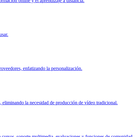
rmación online y el aprendizaje a distancia.
usar.
roveedores, enfatizando la personalización.
o, eliminando la necesidad de producción de vídeo tradicional.
e cursos, soporte multimedia, evaluaciones y funciones de comunidad.