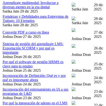
Aprendizaje multimodal: Involucrar a
29 dic
diversas mentes en la era digital
Sarika Jain
2025
Sarika Jain
·
29 dic 2025
Fortalezas y Debilidades para Entrevistas de
28 dic
Trabajo: 10 Ejemplos
Sarika Jain
2025
Sarika Jain
·
28 dic 2025
Convertir PDF a curso en línea
27 dic
Joshua Dean
·
27 dic 2025
2025
Joshua Dean
Sistema de gestión del aprendizaje LMS:
Exportación SCORM y por qué es
26 dic
importante
2025
Joshua Dean
Joshua Dean
·
26 dic 2025
Por qué el software de gestión HRMS es
25 dic
clave para tu equipo
2025
Joshua Dean
·
25 dic 2025
Joshua Dean
Incorporación de Definición: Qué es y por
24 dic
qué es importante ahora
2025
Joshua Dean
·
24 dic 2025
Joshua Dean
Incorporación del entrenamiento en IA a sus
23 dic
programas de L&D
2025
Joshua Dean
·
23 dic 2025
Joshua Dean
Por qué la integración de talento en el LMS
22 dic