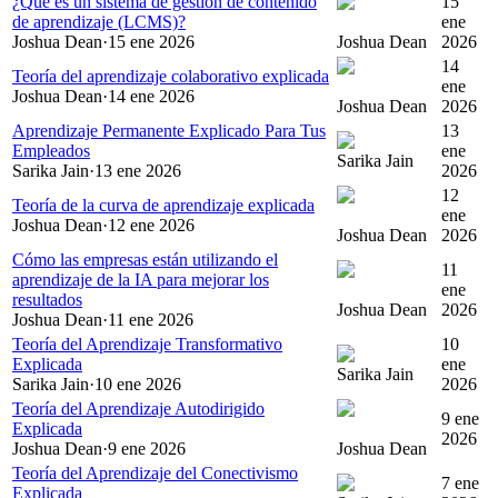
¿Qué es un sistema de gestión de contenido
15
de aprendizaje (LCMS)?
ene
Joshua Dean
·
15 ene 2026
Joshua Dean
2026
14
Teoría del aprendizaje colaborativo explicada
ene
Joshua Dean
·
14 ene 2026
Joshua Dean
2026
Aprendizaje Permanente Explicado Para Tus
13
Empleados
ene
Sarika Jain
Sarika Jain
·
13 ene 2026
2026
12
Teoría de la curva de aprendizaje explicada
ene
Joshua Dean
·
12 ene 2026
Joshua Dean
2026
Cómo las empresas están utilizando el
11
aprendizaje de la IA para mejorar los
ene
resultados
Joshua Dean
2026
Joshua Dean
·
11 ene 2026
Teoría del Aprendizaje Transformativo
10
Explicada
ene
Sarika Jain
Sarika Jain
·
10 ene 2026
2026
Teoría del Aprendizaje Autodirigido
9 ene
Explicada
2026
Joshua Dean
·
9 ene 2026
Joshua Dean
Teoría del Aprendizaje del Conectivismo
7 ene
Explicada