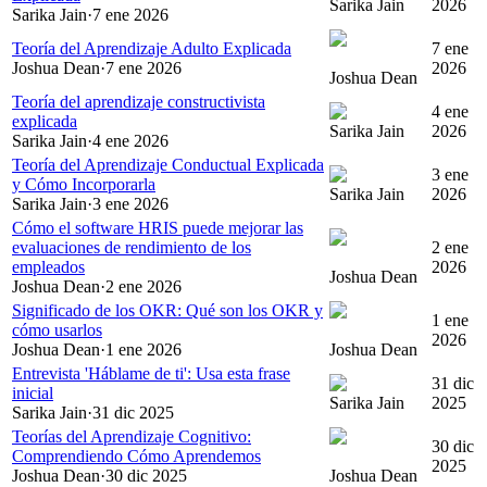
Sarika Jain
2026
Sarika Jain
·
7 ene 2026
Teoría del Aprendizaje Adulto Explicada
7 ene
Joshua Dean
·
7 ene 2026
2026
Joshua Dean
Teoría del aprendizaje constructivista
4 ene
explicada
Sarika Jain
2026
Sarika Jain
·
4 ene 2026
Teoría del Aprendizaje Conductual Explicada
3 ene
y Cómo Incorporarla
Sarika Jain
2026
Sarika Jain
·
3 ene 2026
Cómo el software HRIS puede mejorar las
evaluaciones de rendimiento de los
2 ene
empleados
2026
Joshua Dean
Joshua Dean
·
2 ene 2026
Significado de los OKR: Qué son los OKR y
1 ene
cómo usarlos
2026
Joshua Dean
·
1 ene 2026
Joshua Dean
Entrevista 'Háblame de ti': Usa esta frase
31 dic
inicial
Sarika Jain
2025
Sarika Jain
·
31 dic 2025
Teorías del Aprendizaje Cognitivo:
30 dic
Comprendiendo Cómo Aprendemos
2025
Joshua Dean
·
30 dic 2025
Joshua Dean