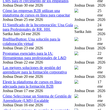
LMS para el crecimiento de los empleados
ene
Joshua Dean
·
30 ene 2026
Joshua Dean
2026
Cómo las empresas B2B utilizan una
25
plataforma de cursos en línea para capacitar
ene
Joshua Dean
·
25 ene 2026
Joshua Dean
2026
El Significado de la Incorporación: Una Guía
24
para Profesionales de RR. HH.
ene
Sarika Jain
Sarika Jain
·
24 ene 2026
2026
BigBlueButton: Una solución para la
23
colaboración virtual
ene
Joshua Dean
·
23 ene 2026
Joshua Dean
2026
Programas esenciales para la IA:
22
Herramientas para profesionales de L&D
ene
Joshua Dean
·
22 ene 2026
Joshua Dean
2026
Las mejores soluciones de gestión del
20
aprendizaje para la formación corporativa
ene
Joshua Dean
·
20 ene 2026
Joshua Dean
2026
Elegir la plataforma de cursos en línea
17
adecuada para la formación B2B
ene
Joshua Dean
·
17 ene 2026
Joshua Dean
2026
Cómo Seleccionar un Sistema de Gestión de
16
Aprendizaje (LMS) Escalable
ene
Joshua Dean
·
16 ene 2026
Joshua Dean
2026