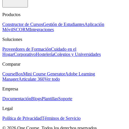
Productos
Constructor de Cursos
Gestión de Estudiantes
Aplicación
Móvil
SCORM
Integraciones
Soluciones
Proveedores de Formación
Cuidado en el
Hogar
Corporativo
Hostelería
Colegios y Universidades
Comparar
CourseBox
Mini Course Generator
Adobe Learning
Manager
Articulate 360
Ver todo
Empresa
Documentación
Blogs
Plantillas
Soporte
Legal
Política de Privacidad
Términos de Servicio
© 2026 One Course. Todos los derechos reservados.