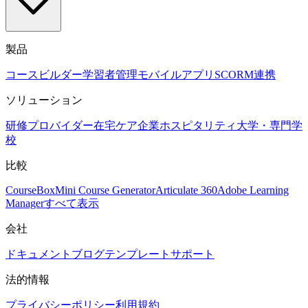
製品
コースビルダー
学習者管理
モバイルアプリ
SCORM
連携
ソリューション
研修プロバイダー
在宅ケア
企業
ホスピタリティ
大学・専門学
校
比較
CourseBox
Mini Course Generator
Articulate 360
Adobe Learning
Manager
すべて表示
会社
ドキュメント
ブログ
テンプレート
サポート
法的情報
プライバシーポリシー
利用規約