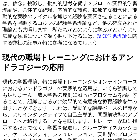
は、信念に挑戦し、批判的思考を促すメジローの変容的学習
理論や、具体的な経験、内省的な観察、抽象的な概念化、能
動的な実験のサイクルを通じて経験を変容させることによる
学習を強調するコルブの経験学習理論など、他の確立された
理論とも共鳴します。私たちがどのように学ぶかというより
広範な領域について深く掘り下げるには、
認知学習理論
に関
する弊社の記事が特に参考になるでしょう。
現代の職場トレーニングにおけるアン
ドラゴジーの応用
現代の学習環境、特に職場トレーニングやオンラインコース
におけるアンドラゴジーの実践的な応用は、いくら強調して
も足りません。成人学習の原則に沿ったプログラムを設計す
ることで、組織ははるかに効果的で有意義な教育経験を生み
出すことができます。これは、受動的な講義ベースの指導か
ら、よりインタラクティブで自己主導的、問題解決型のアプ
ローチへと移行することを意味します。トレーナーが単に指
示するだけでなく、学習を促進し、グループディスカッショ
ン、ケーススタディ、シミュレーション、実世界のプロジェ