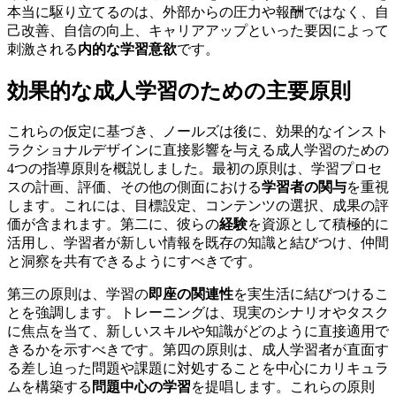
本当に駆り立てるのは、外部からの圧力や報酬ではなく、自
己改善、自信の向上、キャリアアップといった要因によって
刺激される
内的な学習意欲
です。
効果的な成人学習のための主要原則
これらの仮定に基づき、ノールズは後に、効果的なインスト
ラクショナルデザインに直接影響を与える成人学習のための
4つの指導原則を概説しました。最初の原則は、学習プロセ
スの計画、評価、その他の側面における
学習者の関与
を重視
します。これには、目標設定、コンテンツの選択、成果の評
価が含まれます。第二に、彼らの
経験
を資源として積極的に
活用し、学習者が新しい情報を既存の知識と結びつけ、仲間
と洞察を共有できるようにすべきです。
第三の原則は、学習の
即座の関連性
を実生活に結びつけるこ
とを強調します。トレーニングは、現実のシナリオやタスク
に焦点を当て、新しいスキルや知識がどのように直接適用で
きるかを示すべきです。第四の原則は、成人学習者が直面す
る差し迫った問題や課題に対処することを中心にカリキュラ
ムを構築する
問題中心の学習
を提唱します。これらの原則