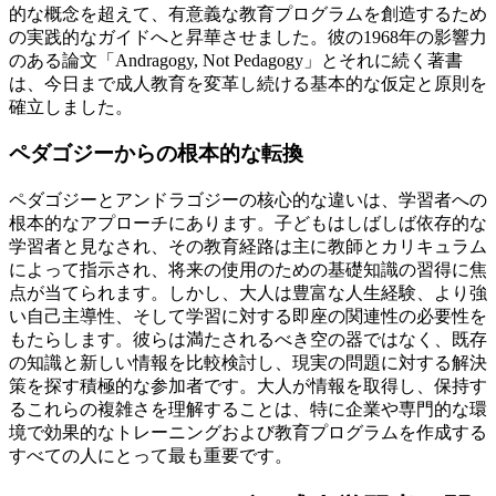
的な概念を超えて、有意義な教育プログラムを創造するため
の実践的なガイドへと昇華させました。彼の1968年の影響力
のある論文「Andragogy, Not Pedagogy」とそれに続く著書
は、今日まで成人教育を変革し続ける基本的な仮定と原則を
確立しました。
ペダゴジーからの根本的な転換
ペダゴジーとアンドラゴジーの核心的な違いは、学習者への
根本的なアプローチにあります。子どもはしばしば依存的な
学習者と見なされ、その教育経路は主に教師とカリキュラム
によって指示され、将来の使用のための基礎知識の習得に焦
点が当てられます。しかし、大人は豊富な人生経験、より強
い自己主導性、そして学習に対する即座の関連性の必要性を
もたらします。彼らは満たされるべき空の器ではなく、既存
の知識と新しい情報を比較検討し、現実の問題に対する解決
策を探す積極的な参加者です。大人が情報を取得し、保持す
るこれらの複雑さを理解することは、特に企業や専門的な環
境で効果的なトレーニングおよび教育プログラムを作成する
すべての人にとって最も重要です。