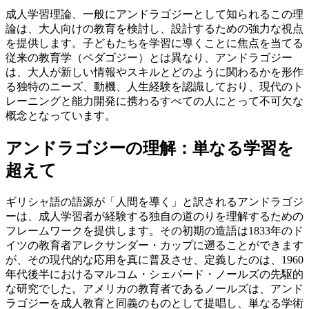
成人学習理論、一般にアンドラゴジーとして知られるこの理
論は、大人向けの教育を検討し、設計するための強力な視点
を提供します。子どもたちを学習に導くことに焦点を当てる
従来の教育学（ペダゴジー）とは異なり、アンドラゴジー
は、大人が新しい情報やスキルとどのように関わるかを形作
る独特のニーズ、動機、人生経験を認識しており、現代のト
レーニングと能力開発に携わるすべての人にとって不可欠な
概念となっています。
アンドラゴジーの理解：単なる学習を
超えて
ギリシャ語の語源が「人間を導く」と訳されるアンドラゴジ
ーは、成人学習者が経験する独自の道のりを理解するための
フレームワークを提供します。その初期の造語は1833年のド
イツの教育者アレクサンダー・カップに遡ることができます
が、その現代的な応用を真に普及させ、定義したのは、1960
年代後半におけるマルコム・シェパード・ノールズの先駆的
な研究でした。アメリカの教育者であるノールズは、アンド
ラゴジーを成人教育と同義のものとして提唱し、単なる学術