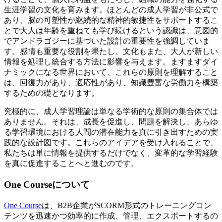
生涯学習の文化を育みます。ほとんどの成人学習が非公式で
あり、脳の可塑性が継続的な精神的敏捷性をサポートするこ
とで大人は年齢を重ねても学び続けるという認識は、意図的
でアンドラゴジーに基づいた設計の重要性を強調していま
す。感情も重要な役割を果たし、文化もまた、大人が新しい
情報を処理し統合する方法に影響を与えます。ますますダイ
ナミックになる世界において、これらの原則を理解すること
は、回復力があり、適応性があり、知識豊富な労働力を構築
するための礎となります。
究極的に、成人学習理論は単なる学術的な原則の集合体では
ありません。それは、成長を促進し、問題を解決し、あらゆ
る学習環境における人間の潜在能力を真に引き出すための実
践的な設計図です。これらのアイデアを受け入れることで、
私たちは単に情報を提供するだけでなく、変革的な学習経験
を真に促進することへと進むのです。
One Courseについて
One Course
は、B2B企業がSCORM形式のトレーニングコン
テンツを迅速かつ効率的に作成、管理、エクスポートするの