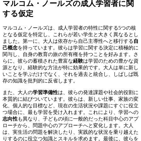
マルコム・ノールズの成人学習者に関
する仮定
マルコム・ノールズは、成人学習者の特性に関する5つの核
となる仮定を特定し、これらが若い学生と大きく異なるとし
ました。第一に、大人は依存から自己主導性へと移行する
自
己概念
を持っています。彼らは学習に関する決定に積極的に
関与し、自身の教育の旅の所有権を持つことを好みます。さ
らに、彼らの蓄積された豊富な
経験
は学習のための豊かな資
源となり、経験的な方法が特に効果的です。大人は単に新し
いことを学ぶだけでなく、それを過去と統合し、しばしば既
存の知識を批判的に反省します。
また、大人の
学習準備性
は、彼らの発達課題や社会的役割に
本質的に結びついています。彼らは、新しい仕事、家族の変
化、個人的な目標など、現在の生活状況や課題にすぐに役立
つ場合に、最も学習を受け入れます。これにより、学習への
志向性
も異なり、子どもの頃に一般的だった科目中心のアプ
ローチから、問題中心のアプローチへと変化します。大人
は、実生活の問題を解決したり、実践的な状況を乗り越えた
りするのに役立つ知識とスキルを求めます。最後に、彼らを