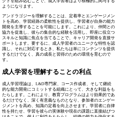
クトを組み込むことで、成人学習者はより積極的に関与する
ようになります。
アンドラゴジーを理解することは、定着率とエンゲージメン
トを高め、学習経路の柔軟性を提供し、学習者が自身の能力
開発を主導することを可能にします。これにより、仲間との
協力を促進し、彼らの集合的な経験を活用し、即座に役立つ
スキルと知識に焦点を当てることで、キャリア開発を直接サ
ポートします。要するに、成人学習者のユニークな特性を認
識し、それに対応するとき、私たちは単にコンテンツを提供
するだけでなく、真の成長と習得のための環境を育むので
す。
成人学習を理解することの利点
成人学習理論は、L&D専門家、コース作成者、そして継続
的な能力開発にコミットする組織にとって、大きな利益をも
たらします。これにより、教育プログラムはより効果的であ
るだけでなく、深く有意義なものとなり、参加者のエンゲー
ジメントを高め、知識の定着を向上させます。学習者に自律
性を持たせ、学習を彼らの実体験や現在の課題に直接結びつ
けることで、個人に利益をもたらし、組織の能力を強化する