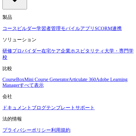
製品
コースビルダー
学習者管理
モバイルアプリ
SCORM
連携
ソリューション
研修プロバイダー
在宅ケア
企業
ホスピタリティ
大学・専門学
校
比較
CourseBox
Mini Course Generator
Articulate 360
Adobe Learning
Manager
すべて表示
会社
ドキュメント
ブログ
テンプレート
サポート
法的情報
プライバシーポリシー
利用規約