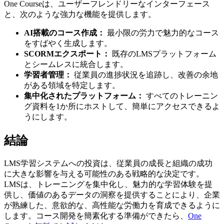
One Courseは、ユーザーフレンドリーなインターフェース
と、次のような強力な機能を提供します。
AI搭載のコース作成：
最小限の労力で魅力的なコース
をすばやく生成します。
SCORMエクスポート：
既存のLMSプラットフォーム
とシームレスに統合します。
学習者管理：
従業員の進捗状況を追跡し、改善の余地
がある領域を特定します。
集中化されたプラットフォーム：
すべてのトレーニン
グ資料を1か所にホストして、簡単にアクセスできるよ
うにします。
結論
LMS学習システムへの投資は、従業員の成長と組織の成功
に大きな影響を与える可能性のある戦略的な決定です。
LMSは、トレーニングを集中化し、魅力的な学習体験を提
供し、価値のあるデータの洞察を提供することにより、企業
が熟練した、意欲的な、高性能な労働力を育成できるように
します。コース開発を簡素化する準備ができたら、
One