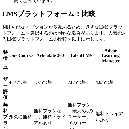
高くなっています。
LMSプラットフォーム：比較
利用可能なオプションが多数あるため、適切なLMSプラッ
トフォームを選択するのは困難な場合があります。人気のあ
るLMSプラットフォームの比較を以下に示します。
Adobe
特
One Course
Articulate 360
TalentLMS
Learning
徴
Manager
ユ
ー
ザ
4.8/5つ星
1.7/5つ星
2.8/5つ星
4.0/5つ星
ー
評
価
無
無料プラン
料
無料プランな
（最大5人の
無料トライア
プ
永久に無料
し。無料トライ
ユーザー、
ルあり
ラ
アルあり
10のコー
ン
ス）