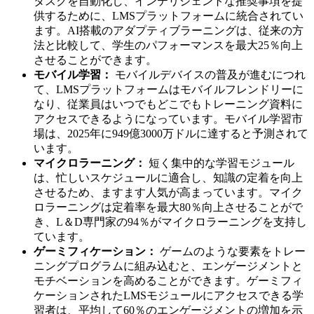
タスクを自動化し、インテリジェントな推奨事項を提
供するために、LMSプラットフォームに統合されてい
ます。AI搭載のアダプティブラーニングは、従来の方
法と比較して、学生のパフォーマンスを最大25％向上
させることができます。
モバイル学習：
モバイルデバイスの普及が進むにつれ
て、LMSプラットフォームはモバイルフレンドリーに
なり、従業員はいつでもどこでもトレーニング資料に
アクセスできるようになっています。モバイル学習市
場は、2025年に949億3000万ドルに達すると予測されて
います。
マイクロラーニング：
短く集中的な学習モジュール
は、忙しいスケジュールに適合し、知識の定着を向上
させるため、ますます人気が高まっています。マイク
ロラーニングは定着率を最大80％向上させることがで
き、L＆D専門家の94％がマイクロラーニングを支持し
ています。
ゲーミフィケーション：
ゲームのような要素をトレー
ニングプログラムに組み込むと、エンゲージメントと
モチベーションを高めることができます。ゲーミフィ
ケーションされたLMSモジュールにアクセスできる学
習者は、平均して60％のエンゲージメントの増加を示