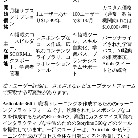
開
カスタム価格
月額サブス
始
1ユーザーあた
100ユーザー
（通常、教育
クリプショ
価
り$1,299/年
で$119/月
機関向けには
ン
格
$10,000+/年）
AI搭載のコ
AI搭載ツー
レスポンシブな
パーソナライ
ースビルダ
ル、スキル
主
コース作成、広
ズされた学習
ー、
自動化、学
な
範なコンテンツ
パス、AI駆動
SCORMエ
習パス、ブ
機
ライブラリ、コ
の推奨事項、
クスポー
ランチシス
能
ラボレーション
Adobeスイー
ト、学習者
テムサポー
ツール
トとの統合
管理
ト
注：ユーザー評価は、さまざまなレビュープラットフォーム
で変動する可能性があります。
Articulate 360：
職場トレーニングを作成するためのeラーニ
ングプラットフォームです。洗練されたレスポンシブなコー
スを作成するためのRise 360や、高度にカスタマイズ可能な
インタラクティブな学習のためのStoryline 360などのツール
を提供しています。一部のユーザーは、Articulate 360がeラ
ーニング作成のプロセス全体を円滑にすると指摘していま