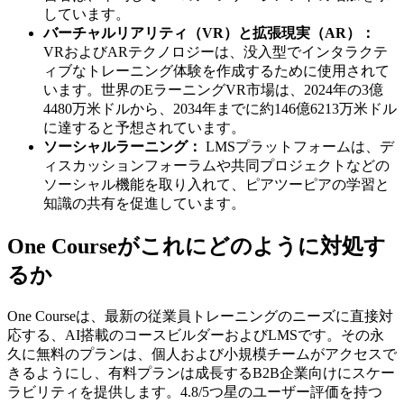
しています。
バーチャルリアリティ（VR）と拡張現実（AR）：
VRおよびARテクノロジーは、没入型でインタラクテ
ィブなトレーニング体験を作成するために使用されて
います。世界のEラーニングVR市場は、2024年の3億
4480万米ドルから、2034年までに約146億6213万米ドル
に達すると予想されています。
ソーシャルラーニング：
LMSプラットフォームは、デ
ィスカッションフォーラムや共同プロジェクトなどの
ソーシャル機能を取り入れて、ピアツーピアの学習と
知識の共有を促進しています。
One Courseがこれにどのように対処す
るか
One Courseは、最新の従業員トレーニングのニーズに直接対
応する、AI搭載のコースビルダーおよびLMSです。その永
久に無料のプランは、個人および小規模チームがアクセスで
きるようにし、有料プランは成長するB2B企業向けにスケー
ラビリティを提供します。4.8/5つ星のユーザー評価を持つ