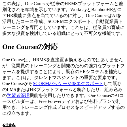
この表は、One Courseが従来のHRMSプラットフォームと差
別化される領域を示しています。WorkdayとBambooHRがコ
アHR機能に焦点を当てているのに対し、One CourseはAIを
活用したコース作成、SCORMエクスポート、自動従業員ト
レーニングを専門としています。これらは、従業員の育成に
多大な投資を検討している組織にとって不可欠な機能です。
One Courseの対応
One Courseは、HRMSを直接置き換えるものではありません
が、従業員のトレーニングと開発のための強力なプラットフ
ォームを提供することにより、既存のHRシステムを補完し
ます。これは、タレントマネジメントの重要な要素です。
One Courseから
SCORMパッケージをエクスポート
して既存
のLMSまたはHRプラットフォームと統合したり、組み込み
の
学習者管理
機能を使用したりできます。One CourseのAIコ
ースビルダーは、Free Foreverティアおよび有料プランで利
用でき、トレーニング作成プロセスをスピードアップするの
に役立ちます。
結論