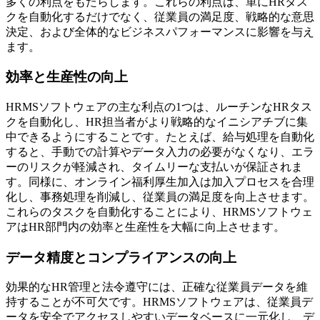
多くの利点をもたらします。これらの利点は、単にHRタス
クを自動化するだけでなく、従業員の満足度、戦略的な意思
決定、および全体的なビジネスパフォーマンスに影響を与え
ます。
効率と生産性の向上
HRMSソフトウェアの主な利点の1つは、ルーチンなHRタス
クを自動化し、HR担当者がより戦略的なイニシアチブに集
中できるようにすることです。たとえば、給与処理を自動化
すると、手動での計算やデータ入力の必要がなくなり、エラ
ーのリスクが軽減され、タイムリーな支払いが保証されま
す。同様に、オンライン福利厚生加入は加入プロセスを合理
化し、事務処理を削減し、従業員の満足度を向上させます。
これらのタスクを自動化することにより、HRMSソフトウェ
アはHR部門内の効率と生産性を大幅に向上させます。
データ精度とコンプライアンスの向上
効果的なHR管理と法令遵守には、正確な従業員データを維
持することが不可欠です。HRMSソフトウェアは、従業員デ
ータを安全でアクセスしやすいデータベースに一元化し、デ