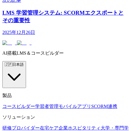
次の記事
LMS 学習管理システム: SCORMエクスポートと
その重要性
2025年12月26日
AI搭載LMS＆コースビルダー
🇯🇵
日本語
製品
コースビルダー
学習者管理
モバイルアプリ
SCORM
連携
ソリューション
研修プロバイダー
在宅ケア
企業
ホスピタリティ
大学・専門学