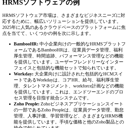
HRMSソフトウェアの例
HRMSソフトウェア市場は、さまざまなビジネスニーズに対
応するために、幅広いソリューションを提供しています。
2025年に人気のあるクラウドベースのプラットフォームに焦
点を当てて、いくつかの例を次に示します。
BambooHR:
中小企業向けの一般的なHRMSプラットフ
ォームであるBambooHRは、従業員データ管理、福利
厚生管理、時間追跡、パフォーマンス管理などの機能
を提供しています。ユーザーフレンドリーなインター
フェイスと包括的な機能セットで知られています。
Workday:
大企業向けに設計された包括的なHCMスイ
ートであるWorkdayは、コアHR、給与、福利厚生管
理、タレントマネジメント、workforce計画などの機能
を提供しています。これは、エンドツーエンドのプロ
セス管理を目指す統合システムです。
Zoho People:
Zohoビジネスアプリケーションスイート
の一部であるZoho Peopleは、従業員データ管理、勤怠
管理、人事評価、学習管理など、さまざまなHRMS機
能を提供しています。手頃な価格と他のZoho製品との
統合で知られています。