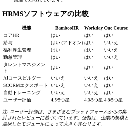
HRMSソフトウェアの比較
機能
BambooHR
Workday
One Course
コアHR
はい
はい
はい
給与
はい (アドオン)
はい
いいえ
福利厚生管理
はい
はい
いいえ
勤怠管理
はい
はい
いいえ
タレントマネジメン
はい
はい
はい
ト
AIコースビルダー
いいえ
いいえ
はい
SCORMエクスポート
いいえ
いいえ
はい
自動トレーニング
いいえ
いいえ
はい
ユーザー評価
4.5/5つ星
4.0/5つ星
4.8/5つ星
注: ユーザー評価は、さまざまなプラットフォームからの集
計されたレビューに基づいています。価格は、企業の規模と
選択したモジュールによって大きく異なります。