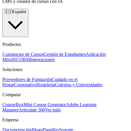
LMS y creador de cursos con IA
🇪🇸
Español
Productos
Constructor de Cursos
Gestión de Estudiantes
Aplicación
Móvil
SCORM
Integraciones
Soluciones
Proveedores de Formación
Cuidado en el
Hogar
Corporativo
Hostelería
Colegios y Universidades
Comparar
CourseBox
Mini Course Generator
Adobe Learning
Manager
Articulate 360
Ver todo
Empresa
Documentación
Blogs
Plantillas
Soporte