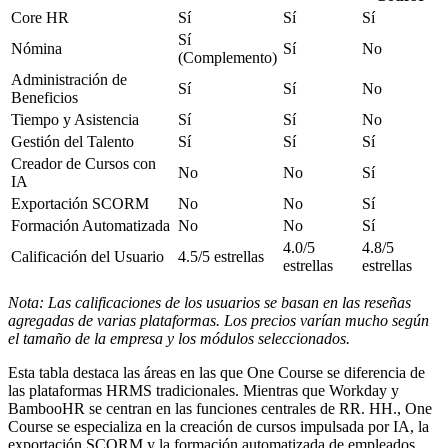
Core HR
Sí
Sí
Sí
Sí
Nómina
Sí
No
(Complemento)
Administración de
Sí
Sí
No
Beneficios
Tiempo y Asistencia
Sí
Sí
No
Gestión del Talento
Sí
Sí
Sí
Creador de Cursos con
No
No
Sí
IA
Exportación SCORM
No
No
Sí
Formación Automatizada
No
No
Sí
4.0/5
4.8/5
Calificación del Usuario
4.5/5 estrellas
estrellas
estrellas
Nota: Las calificaciones de los usuarios se basan en las reseñas
agregadas de varias plataformas. Los precios varían mucho según
el tamaño de la empresa y los módulos seleccionados.
Esta tabla destaca las áreas en las que One Course se diferencia de
las plataformas HRMS tradicionales. Mientras que Workday y
BambooHR se centran en las funciones centrales de RR. HH., One
Course se especializa en la creación de cursos impulsada por IA, la
exportación SCORM y la formación automatizada de empleados,