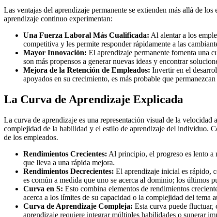
Las ventajas del aprendizaje permanente se extienden más allá de los
aprendizaje continuo experimentan:
Una Fuerza Laboral Más Cualificada:
Al alentar a los emple
competitiva y les permite responder rápidamente a las cambian
Mayor Innovación:
El aprendizaje permanente fomenta una cu
son más propensos a generar nuevas ideas y encontrar solucione
Mejora de la Retención de Empleados:
Invertir en el desarr
apoyados en su crecimiento, es más probable que permanezcan e
La Curva de Aprendizaje Explicada
La curva de aprendizaje es una representación visual de la velocidad 
complejidad de la habilidad y el estilo de aprendizaje del individuo.
de los empleados.
Rendimientos Crecientes:
Al principio, el progreso es lento 
que lleva a una rápida mejora.
Rendimientos Decrecientes:
El aprendizaje inicial es rápido,
es común a medida que uno se acerca al dominio; los últimos pun
Curva en S:
Esto combina elementos de rendimientos creciente
acerca a los límites de su capacidad o la complejidad del tema 
Curva de Aprendizaje Compleja:
Esta curva puede fluctuar, 
aprendizaje requiere integrar múltiples habilidades o superar i