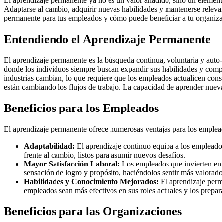
El aprendizaje permanente ya no es un valor añadido, sino un elemento
Adaptarse al cambio, adquirir nuevas habilidades y mantenerse relevan
permanente para tus empleados y cómo puede beneficiar a tu organiza
Entendiendo el Aprendizaje Permanente
El aprendizaje permanente es la búsqueda continua, voluntaria y auto-
donde los individuos siempre buscan expandir sus habilidades y comp
industrias cambian, lo que requiere que los empleados actualicen cons
están cambiando los flujos de trabajo. La capacidad de aprender nueva
Beneficios para los Empleados
El aprendizaje permanente ofrece numerosas ventajas para los empleado
Adaptabilidad:
El aprendizaje continuo equipa a los empleados
frente al cambio, listos para asumir nuevos desafíos.
Mayor Satisfacción Laboral:
Los empleados que invierten en s
sensación de logro y propósito, haciéndolos sentir más valorado
Habilidades y Conocimiento Mejorados:
El aprendizaje perma
empleados sean más efectivos en sus roles actuales y los prepar
Beneficios para las Organizaciones