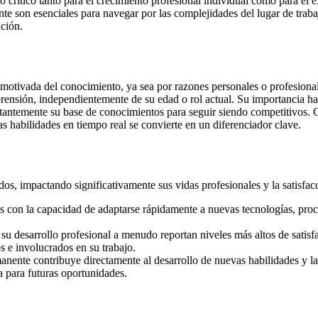
 crítico tanto para el crecimiento profesional individual como para el 
te son esenciales para navegar por las complejidades del lugar de traba
ción.
motivada del conocimiento, ya sea por razones personales o profesional
rensión, independientemente de su edad o rol actual. Su importancia ha
tantemente su base de conocimientos para seguir siendo competitivos. C
s habilidades en tiempo real se convierte en un diferenciador clave.
s, impactando significativamente sus vidas profesionales y la satisfacc
 con la capacidad de adaptarse rápidamente a nuevas tecnologías, proce
u desarrollo profesional a menudo reportan niveles más altos de satisf
s e involucrados en su trabajo.
nente contribuye directamente al desarrollo de nuevas habilidades y la
a para futuras oportunidades.