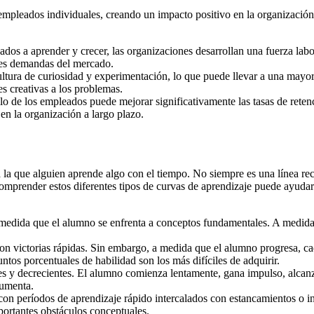
 empleados individuales, creando un impacto positivo en la organizació
ados a aprender y crecer, las organizaciones desarrollan una fuerza labo
tes demandas del mercado.
ltura de curiosidad y experimentación, lo que puede llevar a una may
s creativas a los problemas.
ollo de los empleados puede mejorar significativamente las tasas de ret
n la organización a largo plazo.
a la que alguien aprende algo con el tiempo. No siempre es una línea r
 Comprender estos diferentes tipos de curvas de aprendizaje puede ayuda
a medida que el alumno se enfrenta a conceptos fundamentales. A medida
 con victorias rápidas. Sin embargo, a medida que el alumno progresa, 
tos porcentuales de habilidad son los más difíciles de adquirir.
s y decrecientes. El alumno comienza lentamente, gana impulso, alcanz
aumenta.
con períodos de aprendizaje rápido intercalados con estancamientos o 
mportantes obstáculos conceptuales.