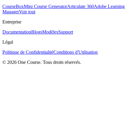
CourseBox
Mini Course Generator
Articulate 360
Adobe Learning
Manager
Voir tout
Entreprise
Documentation
Blogs
Modèles
Support
Légal
Politique de Confidentialité
Conditions d'Utilisation
© 2026 One Course. Tous droits réservés.