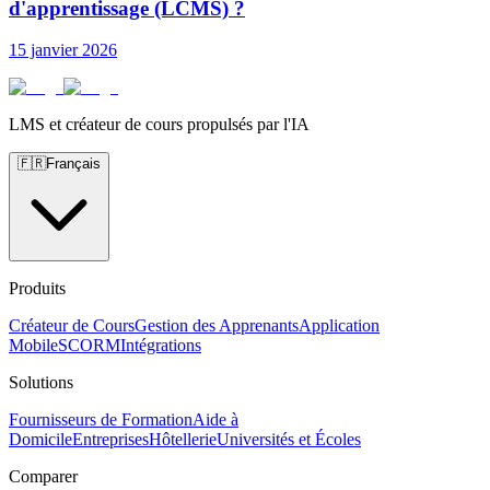
d'apprentissage (LCMS) ?
15 janvier 2026
LMS et créateur de cours propulsés par l'IA
🇫🇷
Français
Produits
Créateur de Cours
Gestion des Apprenants
Application
Mobile
SCORM
Intégrations
Solutions
Fournisseurs de Formation
Aide à
Domicile
Entreprises
Hôtellerie
Universités et Écoles
Comparer