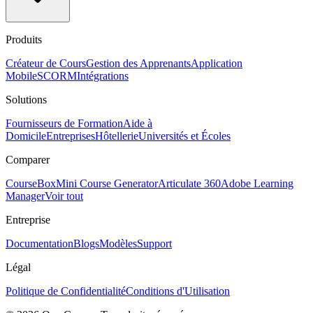
Produits
Créateur de Cours
Gestion des Apprenants
Application
Mobile
SCORM
Intégrations
Solutions
Fournisseurs de Formation
Aide à
Domicile
Entreprises
Hôtellerie
Universités et Écoles
Comparer
CourseBox
Mini Course Generator
Articulate 360
Adobe Learning
Manager
Voir tout
Entreprise
Documentation
Blogs
Modèles
Support
Légal
Politique de Confidentialité
Conditions d'Utilisation