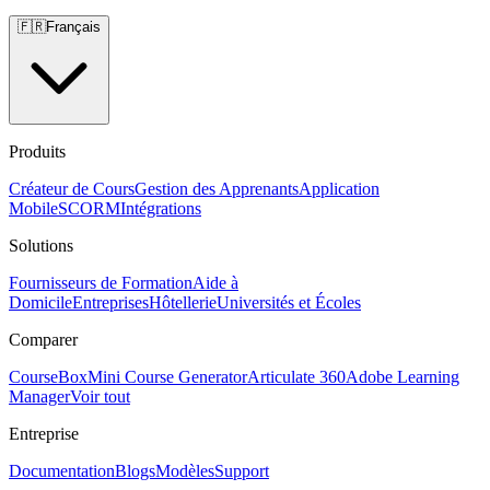
🇫🇷
Français
Produits
Créateur de Cours
Gestion des Apprenants
Application
Mobile
SCORM
Intégrations
Solutions
Fournisseurs de Formation
Aide à
Domicile
Entreprises
Hôtellerie
Universités et Écoles
Comparer
CourseBox
Mini Course Generator
Articulate 360
Adobe Learning
Manager
Voir tout
Entreprise
Documentation
Blogs
Modèles
Support