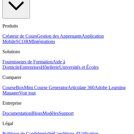
Produits
Créateur de Cours
Gestion des Apprenants
Application
Mobile
SCORM
Intégrations
Solutions
Fournisseurs de Formation
Aide à
Domicile
Entreprises
Hôtellerie
Universités et Écoles
Comparer
CourseBox
Mini Course Generator
Articulate 360
Adobe Learning
Manager
Voir tout
Entreprise
Documentation
Blogs
Modèles
Support
Légal
Politique de Confidentialité
Conditions d'Utilisation