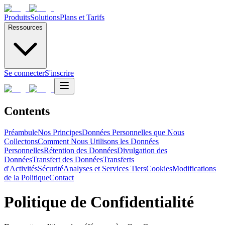
Produits
Solutions
Plans et Tarifs
Ressources
Se connecter
S'inscrire
Contents
Préambule
Nos Principes
Données Personnelles que Nous
Collectons
Comment Nous Utilisons les Données
Personnelles
Rétention des Données
Divulgation des
Données
Transfert des Données
Transferts
d'Activités
Sécurité
Analyses et Services Tiers
Cookies
Modifications
de la Politique
Contact
Politique de Confidentialité