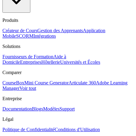
Produits
Créateur de Cours
Gestion des Apprenants
Application
Mobile
SCORM
Intégrations
Solutions
Fournisseurs de Formation
Aide à
Domicile
Entreprises
Hôtellerie
Universités et Écoles
Comparer
CourseBox
Mini Course Generator
Articulate 360
Adobe Learning
Manager
Voir tout
Entreprise
Documentation
Blogs
Modèles
Support
Légal
Politique de Confidentialité
Conditions d'Utilisation