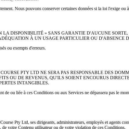
diatement. Nous pouvons conserver certaines données si la loi l'exige ou 
N LA DISPONIBILITÉ » SANS GARANTIE D'AUCUNE SORTE, 
'ADÉQUATION À UN USAGE PARTICULIER OU D'ABSENCE 
isés ou exempts d'erreurs.
 COURSE PTY LTD NE SERA PAS RESPONSABLE DES DOMMA
OFITS OU DE REVENUS, QU'ILS SOIENT ENCOURUS DIREC
PERTES INTANGIBLES.
ant de ou liée à ces Conditions ou aux Services ne dépassera pas le mo
Course Pty Ltd, ses dirigeants, administrateurs, employés et agents con
s, de votre Contenu utilisateur ou de votre violation de ces Conditions.