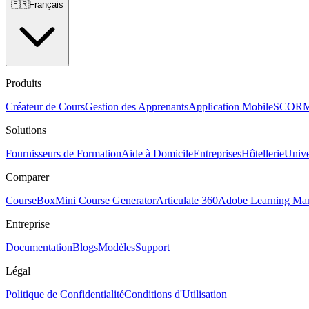
🇫🇷
Français
Produits
Créateur de Cours
Gestion des Apprenants
Application Mobile
SCOR
Solutions
Fournisseurs de Formation
Aide à Domicile
Entreprises
Hôtellerie
Unive
Comparer
CourseBox
Mini Course Generator
Articulate 360
Adobe Learning Ma
Entreprise
Documentation
Blogs
Modèles
Support
Légal
Politique de Confidentialité
Conditions d'Utilisation