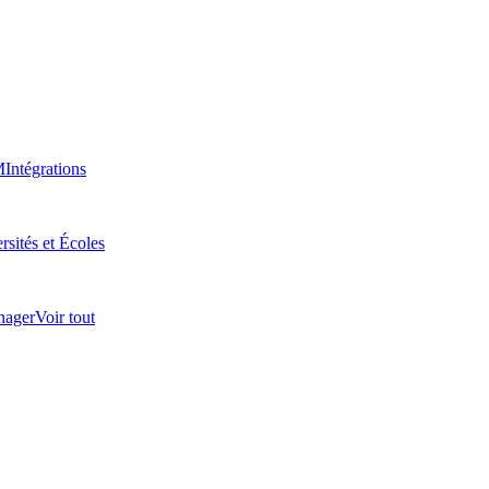
M
Intégrations
rsités et Écoles
nager
Voir tout