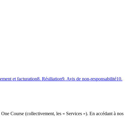
iement et facturation
8. Résiliation
9. Avis de non-responsabilité
10.
 de One Course (collectivement, les « Services »). En accédant à nos