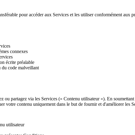
nsférable pour accéder aux Services et les utiliser conformément aux p
rvices
stèmes connexes
ervices
on écrite préalable
u du code malveillant
ez ou partagez via les Services (« Contenu utilisateur »). En soumettan
ibuer votre contenu uniquement dans le but de fournir et d'améliorer les S
u utilisateur