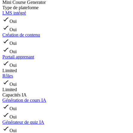
Mini Course Generator
Type de plateforme
LMS intégré
Oui
Oui
Création de contenu
Oui
Oui
Portail apprenant
Oui
Limited
Rôles
Oui
Limited
Capacités IA
Génération de cours IA
Oui
Oui
Générateur de quiz IA
Oui