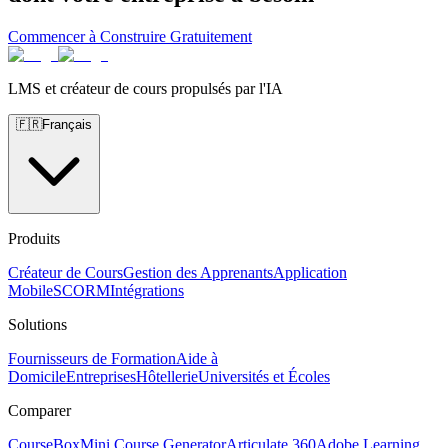
Commencer à Construire Gratuitement
LMS et créateur de cours propulsés par l'IA
🇫🇷
Français
Produits
Créateur de Cours
Gestion des Apprenants
Application
Mobile
SCORM
Intégrations
Solutions
Fournisseurs de Formation
Aide à
Domicile
Entreprises
Hôtellerie
Universités et Écoles
Comparer
CourseBox
Mini Course Generator
Articulate 360
Adobe Learning