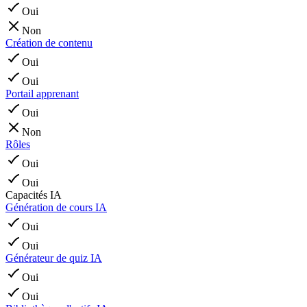
Oui
Non
Création de contenu
Oui
Oui
Portail apprenant
Oui
Non
Rôles
Oui
Oui
Capacités IA
Génération de cours IA
Oui
Oui
Générateur de quiz IA
Oui
Oui