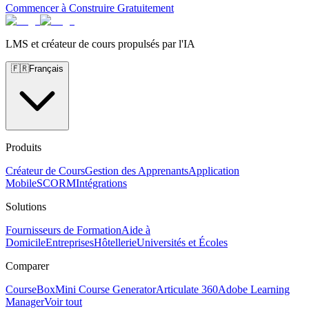
Commencer à Construire Gratuitement
LMS et créateur de cours propulsés par l'IA
🇫🇷
Français
Produits
Créateur de Cours
Gestion des Apprenants
Application
Mobile
SCORM
Intégrations
Solutions
Fournisseurs de Formation
Aide à
Domicile
Entreprises
Hôtellerie
Universités et Écoles
Comparer
CourseBox
Mini Course Generator
Articulate 360
Adobe Learning
Manager
Voir tout