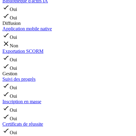
Bibliothèque d'actifs IA
Oui
Oui
Diffusion
Application mobile native
Oui
Non
Exportation SCORM
Oui
Oui
Gestion
Suivi des progrès
Oui
Oui
Inscription en masse
Oui
Oui
Certificats de réussite
Oui