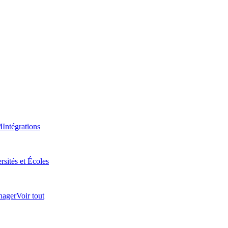
M
Intégrations
rsités et Écoles
nager
Voir tout