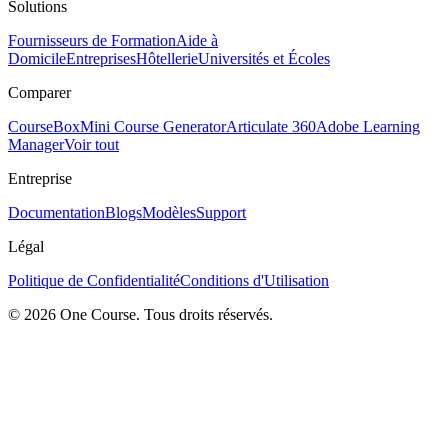
Solutions
Fournisseurs de Formation
Aide à
Domicile
Entreprises
Hôtellerie
Universités et Écoles
Comparer
CourseBox
Mini Course Generator
Articulate 360
Adobe Learning
Manager
Voir tout
Entreprise
Documentation
Blogs
Modèles
Support
Légal
Politique de Confidentialité
Conditions d'Utilisation
© 2026 One Course. Tous droits réservés.