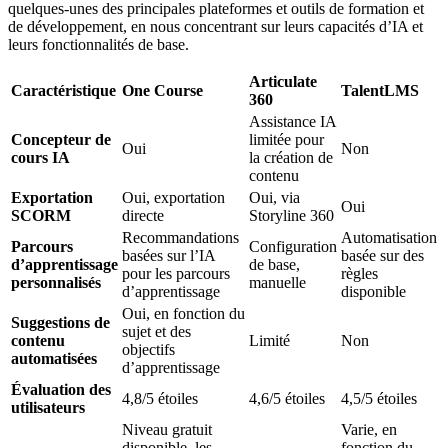
quelques-unes des principales plateformes et outils de formation et
de développement, en nous concentrant sur leurs capacités d’IA et
leurs fonctionnalités de base.
Articulate
Caractéristique
One Course
TalentLMS
360
Assistance IA
Concepteur de
limitée pour
Oui
Non
cours IA
la création de
contenu
Exportation
Oui, exportation
Oui, via
Oui
SCORM
directe
Storyline 360
Recommandations
Automatisation
Parcours
Configuration
basées sur l’IA
basée sur des
d’apprentissage
de base,
pour les parcours
règles
personnalisés
manuelle
d’apprentissage
disponible
Oui, en fonction du
Suggestions de
sujet et des
contenu
Limité
Non
objectifs
automatisées
d’apprentissage
Évaluation des
4,8/5 étoiles
4,6/5 étoiles
4,5/5 étoiles
utilisateurs
Niveau gratuit
Varie, en
disponible, les
fonction du