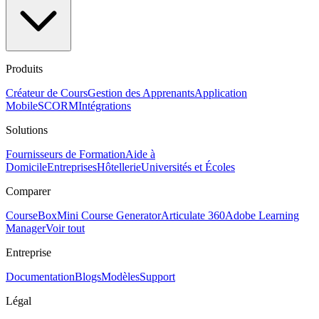
Produits
Créateur de Cours
Gestion des Apprenants
Application
Mobile
SCORM
Intégrations
Solutions
Fournisseurs de Formation
Aide à
Domicile
Entreprises
Hôtellerie
Universités et Écoles
Comparer
CourseBox
Mini Course Generator
Articulate 360
Adobe Learning
Manager
Voir tout
Entreprise
Documentation
Blogs
Modèles
Support
Légal