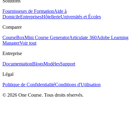
Solutions
Fournisseurs de Formation
Aide à
Domicile
Entreprises
Hôtellerie
Universités et Écoles
Comparer
CourseBox
Mini Course Generator
Articulate 360
Adobe Learning
Manager
Voir tout
Entreprise
Documentation
Blogs
Modèles
Support
Légal
Politique de Confidentialité
Conditions d'Utilisation
© 2026 One Course. Tous droits réservés.