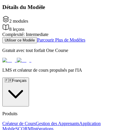
Détails du Modèle
2
modules
8
leçons
Complexité
:
Intermediate
Parcourir Plus de Modèles
Utiliser ce Modèle
Gratuit avec tout forfait One Course
LMS et créateur de cours propulsés par l'IA
🇫🇷
Français
Produits
Créateur de Cours
Gestion des Apprenants
Application
Mobile
SCORM
Intégrations