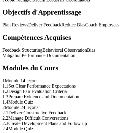
Objectifs d'Apprentissage
Plan Reviews
Deliver Feedback
Reduce Bias
Coach Employees
Compétences Acquises
Feedback Structuring
Behavioral Observation
Bias
Mitigation
Performance Documentation
Modules du Cours
1
Module 1
4 leçons
1
.
1
Set Clear Performance Expectations
1
.
2
Design Fair Evaluation Criteria
1
.
3
Prepare Evidence and Documentation
1
.
4
Module Quiz
2
Module 2
4 leçons
2
.
1
Deliver Constructive Feedback
2
.
2
Manage Difficult Conversations
2
.
3
Create Development Plans and Follow-up
2
.
4
Module Quiz