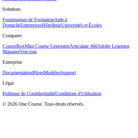
Solutions
Fournisseurs de Formation
Aide à
Domicile
Entreprises
Hôtellerie
Universités et Écoles
Comparer
CourseBox
Mini Course Generator
Articulate 360
Adobe Learning
Manager
Voir tout
Entreprise
Documentation
Blogs
Modèles
Support
Légal
Politique de Confidentialité
Conditions d'Utilisation
© 2026 One Course. Tous droits réservés.