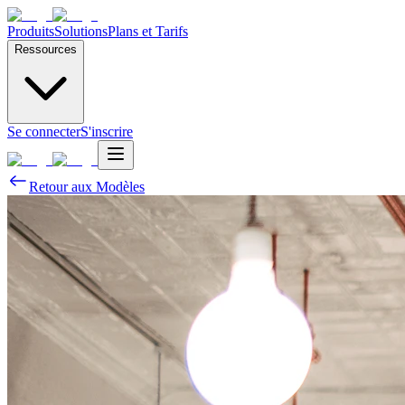
Produits
Solutions
Plans et Tarifs
Ressources
Se connecter
S'inscrire
Retour aux Modèles