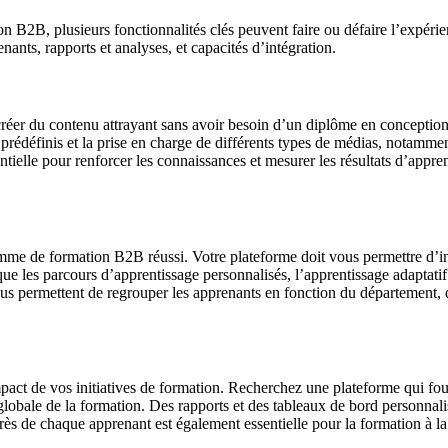
n B2B, plusieurs fonctionnalités clés peuvent faire ou défaire l’expérie
ants, rapports et analyses, et capacités d’intégration.
 créer du contenu attrayant sans avoir besoin d’un diplôme en concepti
 prédéfinis et la prise en charge de différents types de médias, notamment 
ntielle pour renforcer les connaissances et mesurer les résultats d’appr
mme de formation B2B réussi. Votre plateforme doit vous permettre d’insc
les que les parcours d’apprentissage personnalisés, l’apprentissage adapt
vous permettent de regrouper les apprenants en fonction du département
impact de vos initiatives de formation. Recherchez une plateforme qui fou
lobale de la formation. Des rapports et des tableaux de bord personnalisa
grès de chaque apprenant est également essentielle pour la formation à 