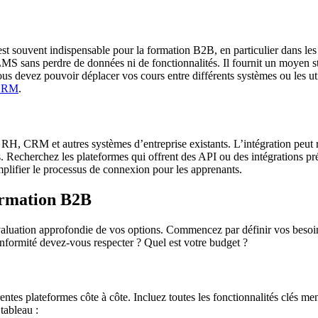
souvent indispensable pour la formation B2B, en particulier dans les
 LMS sans perdre de données ni de fonctionnalités. Il fournit un moyen st
 vous devez pouvoir déplacer vos cours entre différents systèmes ou les
CORM
.
 CRM et autres systèmes d’entreprise existants. L’intégration peut ration
echerchez les plateformes qui offrent des API ou des intégrations préd
plifier le processus de connexion pour les apprenants.
formation B2B
évaluation approfondie de vos options. Commencez par définir vos besoin
nformité devez-vous respecter ? Quel est votre budget ?
ntes plateformes côte à côte. Incluez toutes les fonctionnalités clés men
tableau :